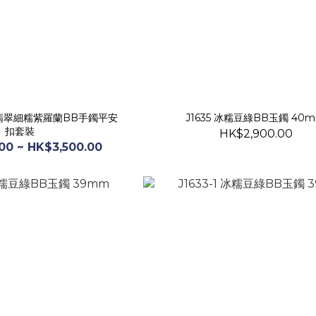
mm翡翠細糯紫羅蘭BB手鐲平安
J1635 冰糯豆綠BB玉鐲 40
扣套裝
HK$2,900.00
00 ~ HK$3,500.00