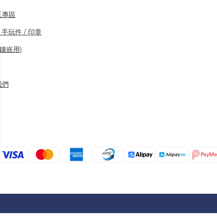
玉專區
 手玩件 / 印章
(鑲嵌用)
我們