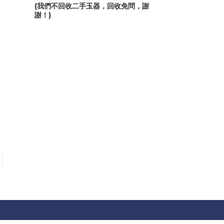
(我們不回收二手玉器，回收免問，謝
謝！)