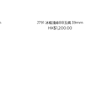
m
J791 冰糯淺綠BB玉鐲 39mm
HK$1,200.00