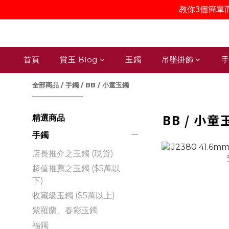
教你3個簡單
首頁
賞玉 Blog
玉鐲
吊墜掛飾
手
全部商品
/
手鐲
/
BB / 小童玉鐲
BB / 小童
精選商品
手鐲
店長推介之玉鐲 (現貨)
超值推薦之玉鐲 ($5萬以
下)
收藏級玉鐲 ($5萬以上)
紫羅蘭、春彩玉鐲
福鐲