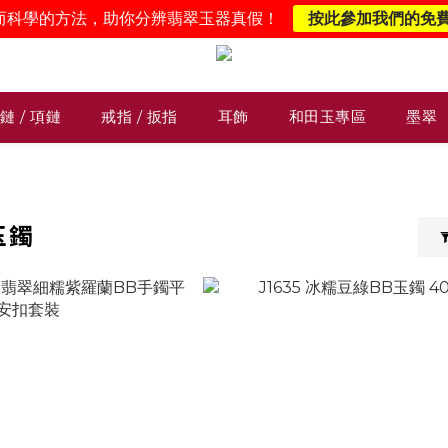
而科學的方法，助你分辨翡翠玉器真假！
按此參加我們的免
鏈 / 項鏈
戒指 / 扳指
耳飾
和田玉專區
墨翠
玉鐲