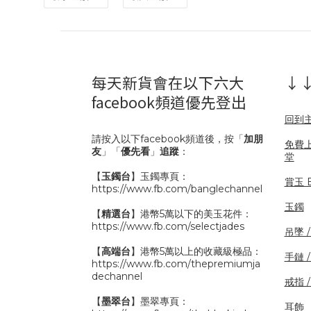
每天新貨會在以下六大
↓↓
facebook頻道優先登出
回到
請按入以下facebook頻道後，按「
加朋
免費
友
」「
優先看
」
追蹤
：
堂
【
玉鐲台
】玉鐲專頁：
賞玉 B
https://www.fb.com/banglechannel
玉鐲
【
精選台
】港幣5萬以下的美玉花件：
https://www.fb.com/selectjades
吊墜 
【
高端台
】港幣5萬以上的收藏級極品：
手鏈 
https://www.fb.com/thepremiumja
dechannel
戒指 
【
墨翠台
】墨翠專頁：
耳飾