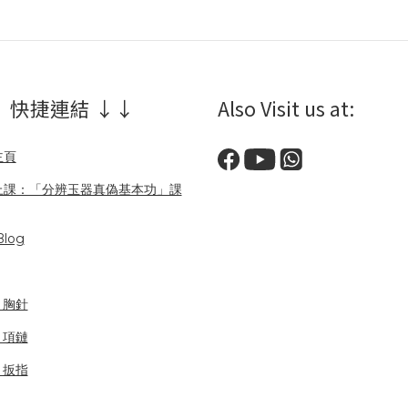
 快捷連結 ↓↓
Also Visit us at:
主頁
上課：「分辨玉器真偽基本功」課
log
/ 胸針
/ 項鏈
/ 扳指