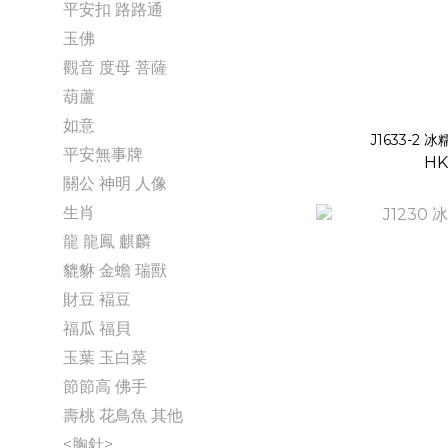
平安扣 路路通
玉佛
觀音 度母 菩薩
葫蘆
如意
J1633-2
平安無事牌
HK
關公 神明 人像
生肖
龍 龍鳳 麒麟
貔貅 金蟾 瑞獸
財豆 褔豆
福瓜 福貝
玉葉 玉白菜
節節高 佛手
壽桃 花鳥魚 其他
<胸針>