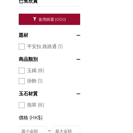
已售欣賞
套用篩選
(0/20)
題材
平安扣 路路通 (1)
商品類別
玉鐲 (8)
掛飾 (1)
玉石材質
翡翠 (8)
價格 (HK$)
~