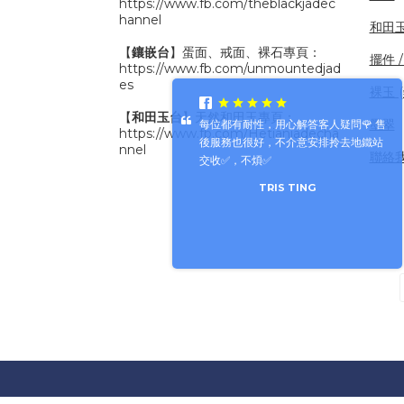
https://www.fb.com/theblackjadec
hannel
和田
【
鑲嵌台
】蛋面、戒面、裸石專頁：
擺件 /
https://www.fb.com/unmountedjad
es
裸玉 
【
和田玉台
】天然和田玉專頁：
墨翠
每位都有耐性，用心解答客人疑問🌹 售
https://www.fb.com/Hetianjadecha
後服務也很好，不介意安排拎去地鐵站
nnel
聯絡
交收✅，不煩✅
TRIS TING