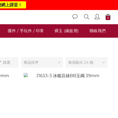
費網上課堂！
擺件 / 手玩件 / 印章
裸玉 (鑲嵌用)
聯絡我們
篩選
商品排序
每頁顯示 24 個