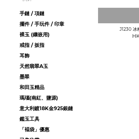
手鏈 / 項鏈
擺件 / 手玩件 / 印章
J1230 
裸玉 (鑲嵌用)
HK
戒指 / 扳指
耳飾
天然翡翠A玉
墨翠
和田玉精品
瑪瑙(南紅、鹽源)
意大利鍍18K金925銀鏈
鑑玉工具
「褔袋」優惠