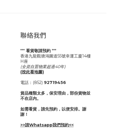
聯絡我們
***
看貨敬請預約
***
香港九龍觀塘鴻圖道55號幸運工廈14樓
H座
(全資自置物業超過40年)
(按此看地圖)
電話：(852)
92719456
貨品種類太多，保安理由，部份貨物並
不在店內。
如需看貨，請先預約，以便安排。謝
謝！
>>請Whatsapp我們預約<<