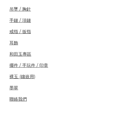
吊墜 / 胸針
手鏈 / 項鏈
戒指 / 扳指
耳飾
和田玉專區
擺件 / 手玩件 / 印章
裸玉 (鑲嵌用)
墨翠
聯絡我們