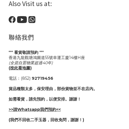
Also Visit us at:
聯絡我們
***
看貨敬請預約
***
香港九龍觀塘鴻圖道55號幸運工廈14樓H座
(全資自置物業超過40年)
(按此看地圖)
電話：(852)
92719456
貨品種類太多，保安理由，部份貨物並不在店內。
如需看貨，請先預約，以便安排。謝謝！
>>請Whatsapp我們預約<<
(我們不回收二手玉器，回收免問，謝謝！)