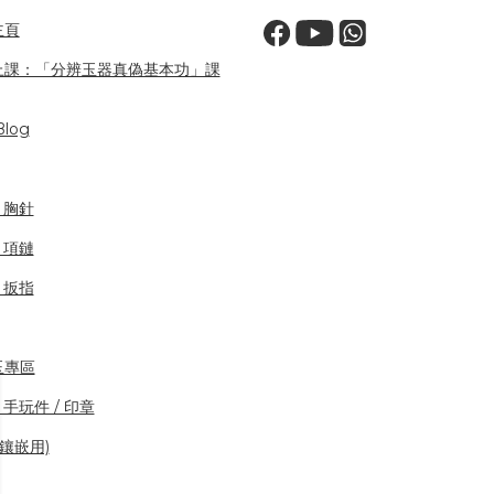
主頁
上課：「分辨玉器真偽基本功」課
log
/ 胸針
/ 項鏈
/ 扳指
玉專區
 手玩件 / 印章
(鑲嵌用)