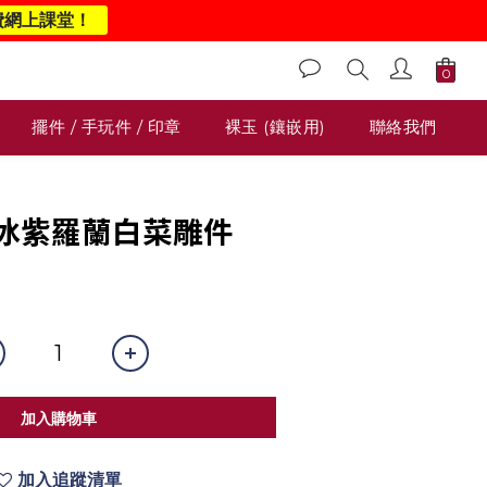
費網上課堂！
擺件 / 手玩件 / 印章
裸玉 (鑲嵌用)
聯絡我們
38 冰紫羅蘭白菜雕件
0
加入購物車
加入追蹤清單