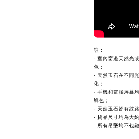
註：
- 室內窗邊天然光
色；
- 天然玉石在不同
化；
- 手機和電腦屏幕
鮮色；
- 天然玉石皆有紋
- 貨品尺寸均為大
- 所有吊墜均不包