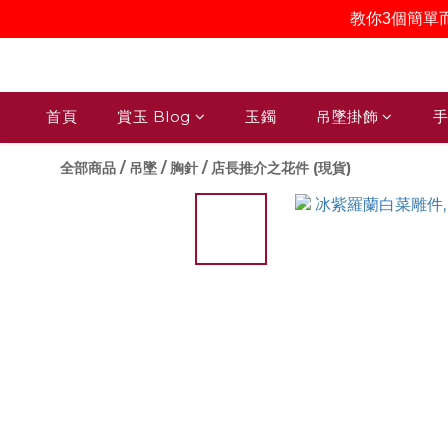
教你3個簡單
首頁
賞玉 Blog
玉鐲
吊墜掛飾
手
全部商品
/
吊墜 / 胸針
/
店長推介之花件 (現貨)