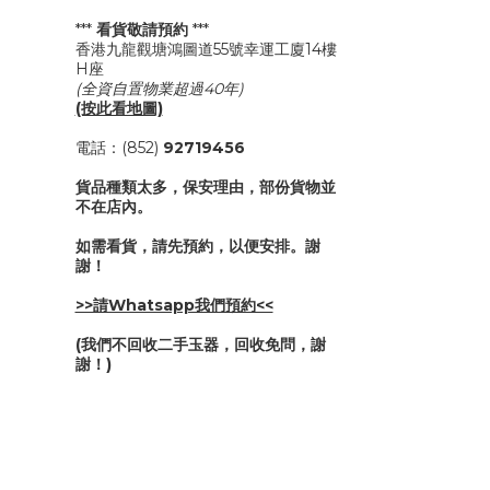
***
看貨敬請預約
***
香港九龍觀塘鴻圖道55號幸運工廈14樓
H座
(全資自置物業超過40年)
(按此看地圖)
電話：(852)
92719456
貨品種類太多，保安理由，部份貨物並
不在店內。
如需看貨，請先預約，以便安排。謝
謝！
>>請Whatsapp我們預約<<
(我們不回收二手玉器，回收免問，謝
謝！)