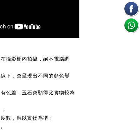
或在攝影柵內拍攝，絕不電腦調
光線下，會呈現出不同的顏色變
均有色差，玉石會顯得比實物較為
路；
約度數，應以實物為準；
鏈。