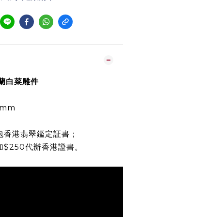
羅蘭白菜雕件
14mm
包香港翡翠鑑定証書；
加$250代辦香港證書。