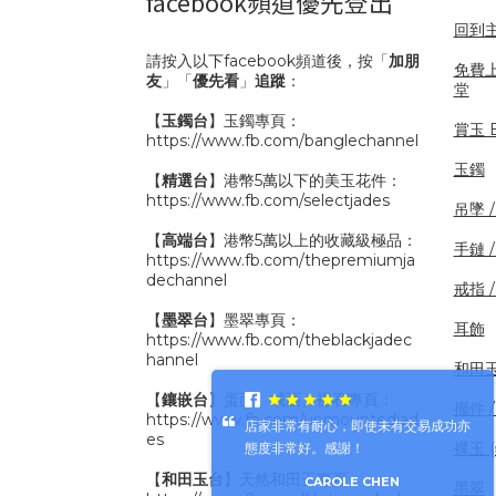
facebook頻道優先登出
回到
請按入以下facebook頻道後，按「
加朋
免費
友
」「
優先看
」
追蹤
：
堂
【
玉鐲台
】玉鐲專頁：
賞玉 B
https://www.fb.com/banglechannel
玉鐲
【
精選台
】港幣5萬以下的美玉花件：
https://www.fb.com/selectjades
吊墜 
【
高端台
】港幣5萬以上的收藏級極品：
手鏈 
https://www.fb.com/thepremiumja
dechannel
戒指 
【
墨翠台
】墨翠專頁：
耳飾
https://www.fb.com/theblackjadec
hannel
和田
【
鑲嵌台
】蛋面、戒面、裸石專頁：
擺件 /
https://www.fb.com/unmountedjad
店家非常有耐心，即使未有交易成功亦
es
裸玉 
態度非常好。感謝！
【
和田玉台
】天然和田玉專頁：
CAROLE CHEN
墨翠