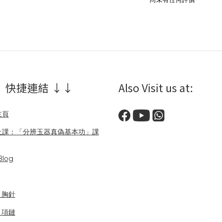
 快捷連結 ↓↓
Also Visit us at:
主頁
上課：「分辨玉器真偽基本功」課
log
/ 胸針
/ 項鏈