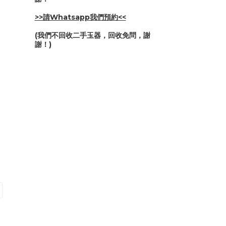
>>請Whatsapp我們預約<<
(我們不回收二手玉器，回收免問，謝
謝！)