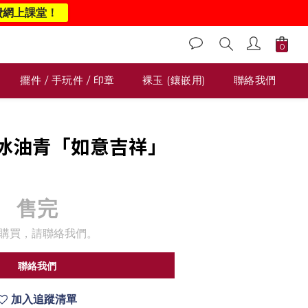
費網上課堂！
擺件 / 手玩件 / 印章
裸玉 (鑲嵌用)
聯絡我們
86 冰油青「如意吉祥」
售完
購買，請聯絡我們。
聯絡我們
加入追蹤清單