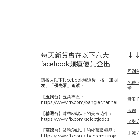
每天新貨會在以下六大
↓↓
facebook頻道優先登出
回到
請按入以下facebook頻道後，按「
加朋
免費
友
」「
優先看
」
追蹤
：
堂
【
玉鐲台
】玉鐲專頁：
賞玉 B
https://www.fb.com/banglechannel
玉鐲
【
精選台
】港幣5萬以下的美玉花件：
https://www.fb.com/selectjades
吊墜 
【
高端台
】港幣5萬以上的收藏級極品：
手鏈 
https://www.fb.com/thepremiumja