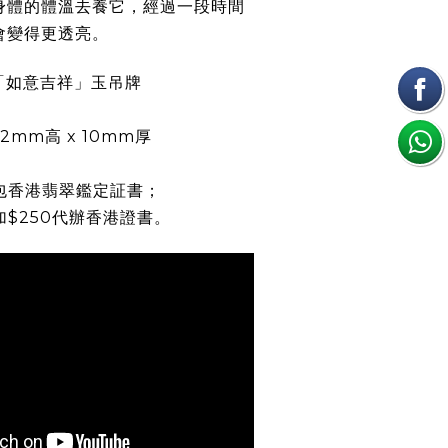
身體的體溫去養它，經過一段時間
會變得更透亮。
油青「如意吉祥」玉吊牌
62mm高 x 10mm厚
包香港翡翠鑑定証書；
加$250代辦香港證書。