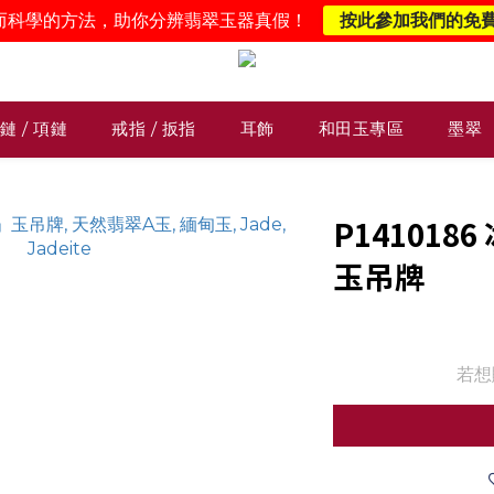
而科學的方法，助你分辨翡翠玉器真假！
按此參加我們的免
鏈 / 項鏈
戒指 / 扳指
耳飾
和田玉專區
墨翠
P14101
玉吊牌
若想