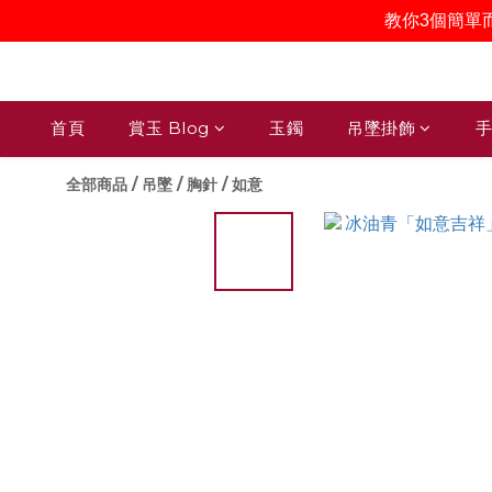
教你3個簡單
首頁
賞玉 Blog
玉鐲
吊墜掛飾
手
全部商品
/
吊墜 / 胸針
/
如意