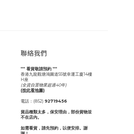
聯絡我們
***
看貨敬請預約
***
香港九龍觀塘鴻圖道55號幸運工廈14樓
H座
(全資自置物業超過40年)
(按此看地圖)
電話：(852)
92719456
貨品種類太多，保安理由，部份貨物並
不在店內。
如需看貨，請先預約，以便安排。謝
謝！