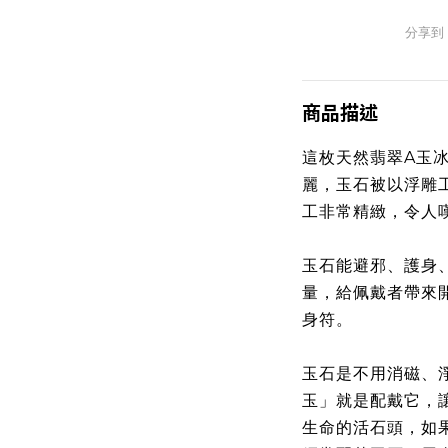
分享到
商品描述
這枚天然翡翠A玉
麗，玉石被以浮雕
工非常精緻，令人
玉石能避邪、護身
量，給佩戴者帶來
身符。
玉石是不用消磁、
玉」就是配戴它，
生命的活石頭，如