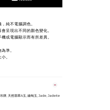
攝，純不電腦調色。
器會呈現出不同的顏色變化。
手機或電腦顯示而有所差異。
。
物為準。
大小。