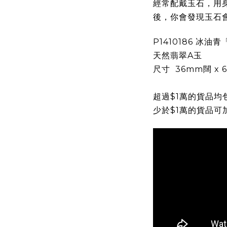
經常配戴玉石，用
後，你會發現玉石
P1410186 冰
天然翡翠A玉
尺寸
36mm闊 x 
超過$1萬的貨品均
少於$1萬的貨品可