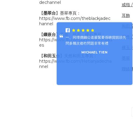
dechannel
戒指 
【
墨翠台
】墨翠專頁：
耳飾
https://www.fb.com/theblackjadec
hannel
和田
【
鑲嵌台
】蛋面、戒面、裸石專頁：
擺件 /
一、同埋價錢公道最緊要係啲貨靚頭先
https://www.fb.com/unmountedjad
問多幾次都冇問題非常有禮
es
裸玉 
MICHAEL TIEN
【
和田玉台
】天然和田玉專頁：
墨翠
https://www.fb.com/Hetianjadecha
nnel
聯絡