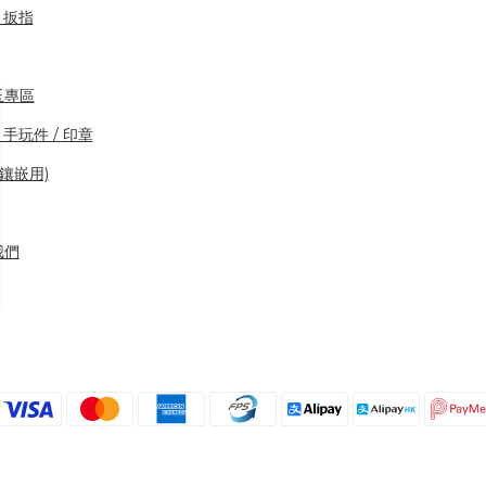
/ 扳指
玉專區
 手玩件 / 印章
(鑲嵌用)
我們