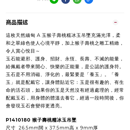
商品描述
這枚天然緬甸 A 玉猴子壽桃糯冰玉吊墜充滿光澤，柔
和之翠綠色使人心境平靜，加上猴子壽桃之雕工精緻，
令人賞心悅目～
玉石能避邪、護身、招財、永恆、長壽、不滅的能量，
給佩戴者帶來開心、快樂的正能量，是公認的護身符。
玉石是不用消磁、淨化的，最緊要是「養玉」。「養
玉」就是配戴它，讓身體貼近它：玉是很有趣的、有生
命的活石頭，如果你的玉是天然沒有經過處理的，經常
配戴玉石，用身體的體溫去養它，經過一段時間後，你
會發現玉石會變得更透亮。
P1410180 猴子壽桃糯冰玉吊墜
尺寸 26.5mm闊 x 37.5mm高 x 9mm厚