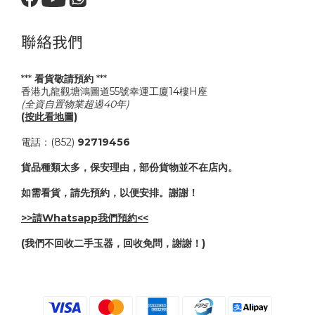
聯絡我們
***
看貨敬請預約
***
香港九龍觀塘鴻圖道55號幸運工廈14樓H座
(全資自置物業超過40年)
(按此看地圖)
電話：(852)
92719456
貨品種類太多，保安理由，部份貨物並不在店內。
如需看貨，請先預約，以便安排。謝謝！
>>請Whatsapp我們預約<<
(我們不回收二手玉器，回收免問，謝謝！)