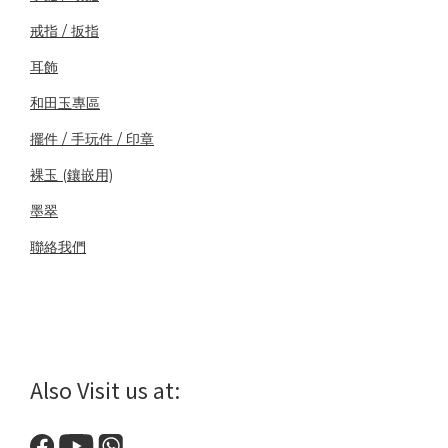
戒指 / 扳指
耳飾
和田玉專區
擺件 / 手玩件 / 印章
裸玉 (鑲嵌用)
墨翠
聯絡我們
Also Visit us at: