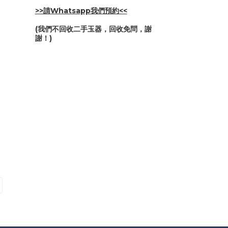
>>請Whatsapp我們預約<<
(我們不回收二手玉器，回收免問，謝
謝！)