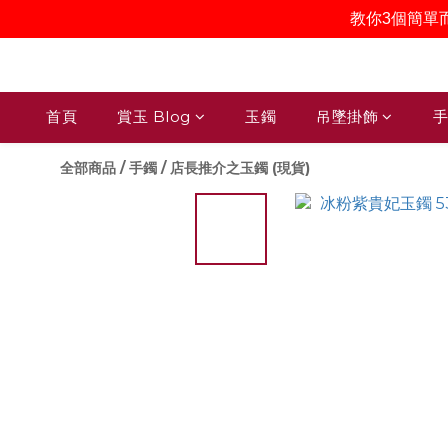
教你3個簡單
首頁
賞玉 Blog
玉鐲
吊墜掛飾
手
全部商品
/
手鐲
/
店長推介之玉鐲 (現貨)