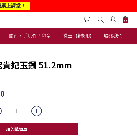
費網上課堂！
擺件 / 手玩件 / 印章
裸玉 (鑲嵌用)
聯絡我們
紫貴妃玉鐲 51.2mm
00
加入購物車