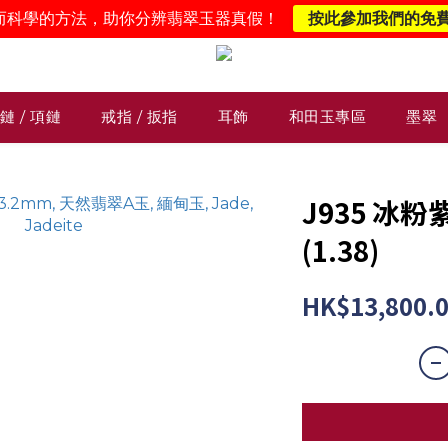
而科學的方法，助你分辨翡翠玉器真假！
按此參加我們的免
鏈 / 項鏈
戒指 / 扳指
耳飾
和田玉專區
墨翠
J935 冰粉
(1.38)
HK$13,800.