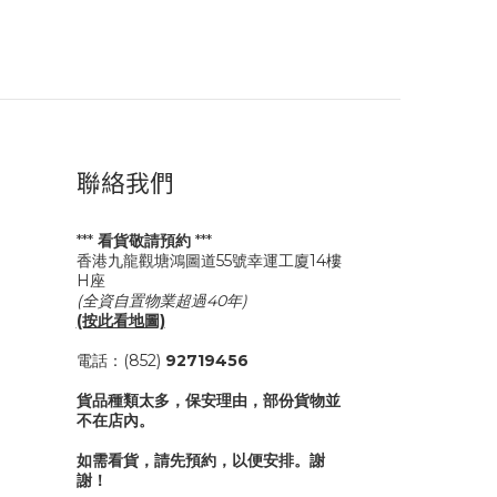
聯絡我們
***
看貨敬請預約
***
香港九龍觀塘鴻圖道55號幸運工廈14樓
H座
(全資自置物業超過40年)
(按此看地圖)
電話：(852)
92719456
貨品種類太多，保安理由，部份貨物並
不在店內。
如需看貨，請先預約，以便安排。謝
謝！