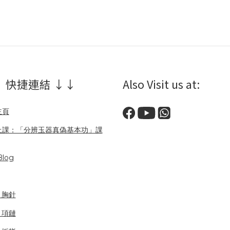
 快捷連結 ↓↓
Also Visit us at:
主頁
上課：「分辨玉器真偽基本功」課
log
/ 胸針
/ 項鏈