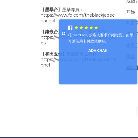
戒指 
【
墨翠台
】墨翠專頁：
耳飾
https://www.fb.com/theblackjadec
hannel
和田
【
鑲嵌台
】蛋面、戒面、裸石專頁：
擺件 /
唔 hard sell, 按客人要求介紹貨品。如果
https://www.fb.com/unmountedjad
可以信用卡付款就更好。
es
裸玉 
ADA CHAN
【
和田玉台
】天然和田玉專頁：
墨翠
https://www.fb.com/Hetianjadecha
nnel
聯絡