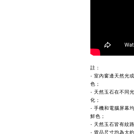
註：
- 室內窗邊天然光
色；
- 天然玉石在不同
化；
- 手機和電腦屏幕
鮮色；
- 天然玉石皆有紋
- 貨品尺寸均為大