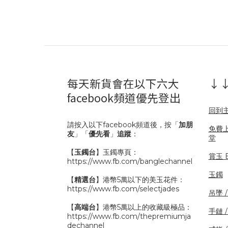
每天新貨會在以下六大
↓↓
facebook頻道優先登出
回到
請按入以下facebook頻道後，按「
加朋
免費
友
」「
優先看
」
追蹤
：
堂
【
玉鐲台
】玉鐲專頁：
賞玉 B
https://www.fb.com/banglechannel
玉鐲
【
精選台
】港幣5萬以下的美玉花件：
https://www.fb.com/selectjades
吊墜 
【
高端台
】港幣5萬以上的收藏級極品：
手鏈 
https://www.fb.com/thepremiumja
dechannel