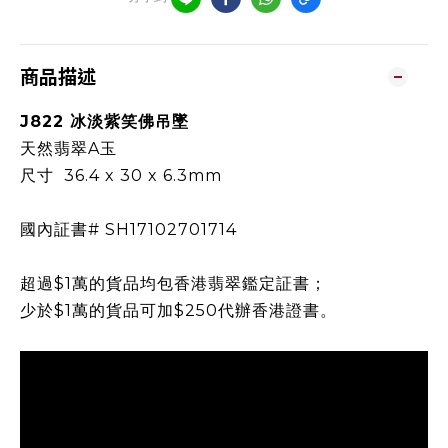
商品描述
J822 冰淡紫笑佛吊墜
天然翡翠A玉
尺寸 36.4 x 30 x 6.3mm
國內証書# SH17102701714
超過$1萬的貨品均包香港翡翠鑑定証書；
少於$1萬的貨品可加$250代辦香港證書。