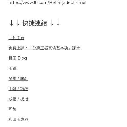
https://www.fb.com/Hetianjadechannel
↓↓ 快捷連結 ↓↓
回到主頁
免費上課：「分辨玉器真偽基本功」課堂
賞玉 Blog
玉鐲
吊墜 / 胸針
手鏈 / 項鏈
戒指 / 扳指
耳飾
和田玉專區