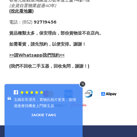
香港九龍觀塘鴻圖道55號幸運工廈14樓H座
(全資自置物業超過40年)
(按此看地圖)
電話：(852)
92719456
貨品種類太多，保安理由，部份貨物並不在店內。
如需看貨，請先預約，以便安排。謝謝！
>>請Whatsapp我們預約<<
(我們不回收二手玉器，回收免問，謝謝！)
玉鐲非常漂亮，實物比相片更美，疫情
過後會找機會上門睇玉器
JACKIE TANG