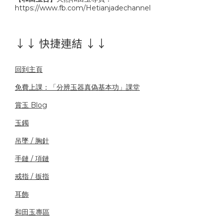
https://www.fb.com/Hetianjadechannel
↓↓ 快捷連結 ↓↓
回到主頁
免費上課：「分辨玉器真偽基本功」課堂
賞玉 Blog
玉鐲
吊墜 / 胸針
手鏈 / 項鏈
戒指 / 扳指
耳飾
和田玉專區