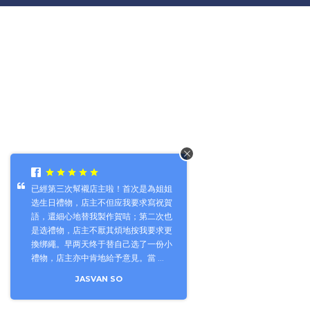
已經第三次幫襯店主啦！首次是為姐姐
选生日禮物，店主不但应我要求寫祝賀
語，還細心地替我製作賀咭；第二次也
是选禮物，店主不厭其煩地按我要求更
換绑繩。早两天终于替自己选了一份小
禮物，店主亦中肯地給予意見。當 ...
JASVAN SO