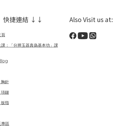
 快捷連結 ↓↓
Also Visit us at:
主頁
上課：「分辨玉器真偽基本功」課
log
/ 胸針
/ 項鏈
/ 扳指
玉專區