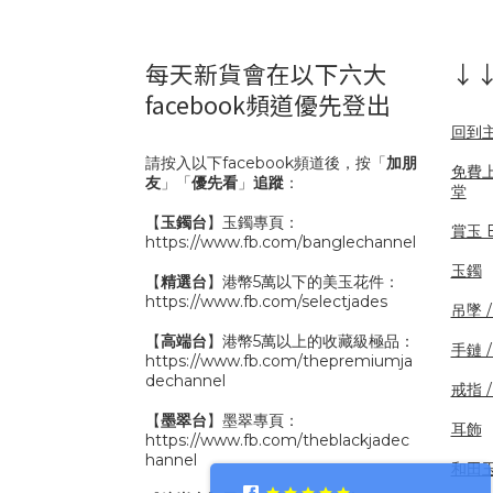
每天新貨會在以下六大
↓↓
facebook頻道優先登出
回到
請按入以下facebook頻道後，按「
加朋
免費
友
」「
優先看
」
追蹤
：
堂
【
玉鐲台
】玉鐲專頁：
賞玉 B
https://www.fb.com/banglechannel
玉鐲
【
精選台
】港幣5萬以下的美玉花件：
https://www.fb.com/selectjades
吊墜 
【
高端台
】港幣5萬以上的收藏級極品：
手鏈 
https://www.fb.com/thepremiumja
dechannel
戒指 
【
墨翠台
】墨翠專頁：
耳飾
https://www.fb.com/theblackjadec
hannel
和田