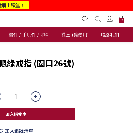
費網上課堂！
擺件 / 手玩件 / 印章
裸玉 (鑲嵌用)
聯絡我們
糯飄綠戒指 (圈口26號)
0
加入購物車
加入追蹤清單