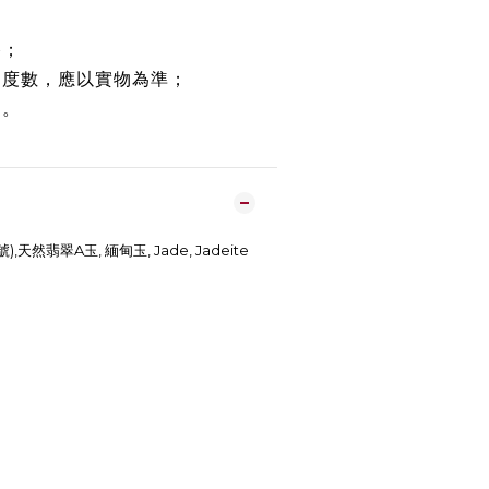
路；
約度數，應以實物為準；
鏈。