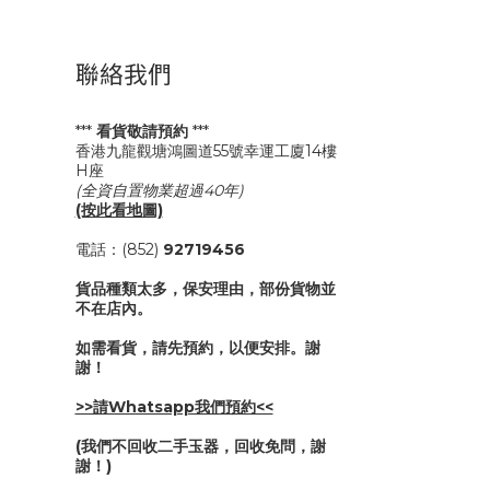
聯絡我們
***
看貨敬請預約
***
香港九龍觀塘鴻圖道55號幸運工廈14樓
H座
(全資自置物業超過40年)
(按此看地圖)
電話：(852)
92719456
貨品種類太多，保安理由，部份貨物並
不在店內。
如需看貨，請先預約，以便安排。謝
謝！
>>請Whatsapp我們預約<<
(我們不回收二手玉器，回收免問，謝
謝！)