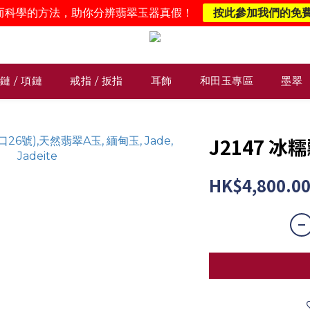
而科學的方法，助你分辨翡翠玉器真假！
按此參加我們的免
鏈 / 項鏈
戒指 / 扳指
耳飾
和田玉專區
墨翠
J2147 冰
HK$4,800.0