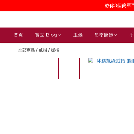
教你3個簡單
首頁
賞玉 Blog
玉鐲
吊墜掛飾
手
全部商品
/
戒指 / 扳指