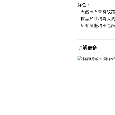
鮮色；
- 天然玉石皆有紋
- 貨品尺寸均為大
- 所有吊墜均不包
了解更多