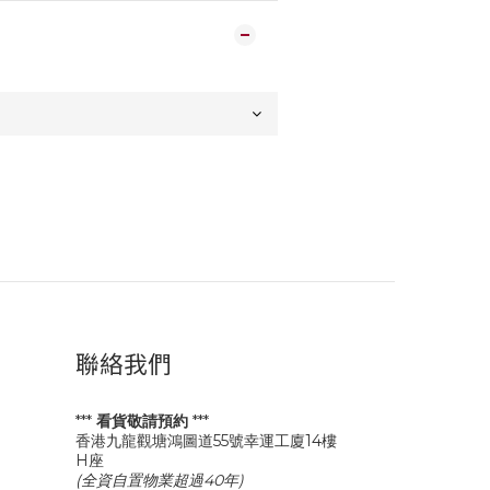
聯絡我們
***
看貨敬請預約
***
香港九龍觀塘鴻圖道55號幸運工廈14樓
H座
(全資自置物業超過40年)