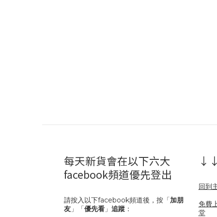
每天新貨會在以下六大
↓↓
facebook頻道優先登出
回到
請按入以下facebook頻道後，按「
加朋
免費
友
」「
優先看
」
追蹤
：
堂