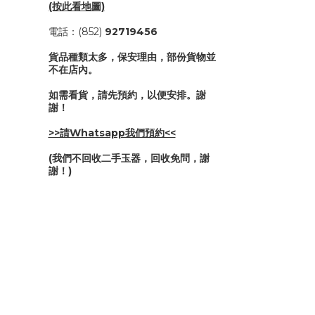
(按此看地圖)
電話：(852)
92719456
貨品種類太多，保安理由，部份貨物並
不在店內。
如需看貨，請先預約，以便安排。謝
謝！
>>請Whatsapp我們預約<<
(我們不回收二手玉器，回收免問，謝
謝！)