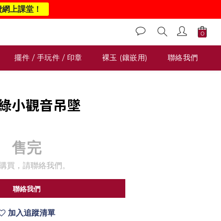
費網上課堂！
擺件 / 手玩件 / 印章
裸玉 (鑲嵌用)
聯絡我們
冰糯綠小觀音吊墜
0
售完
購買，請聯絡我們。
聯絡我們
加入追蹤清單