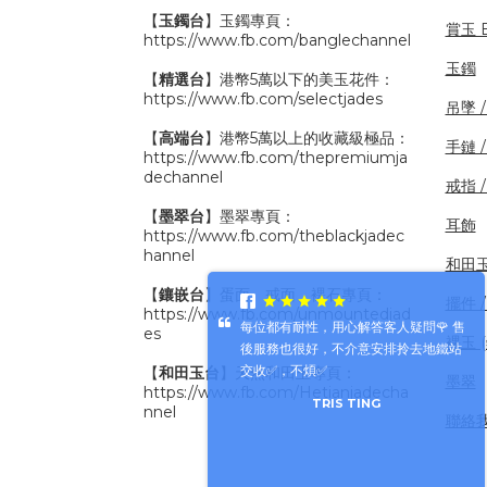
【
玉鐲台
】玉鐲專頁：
賞玉 B
https://www.fb.com/banglechannel
玉鐲
【
精選台
】港幣5萬以下的美玉花件：
https://www.fb.com/selectjades
吊墜 
【
高端台
】港幣5萬以上的收藏級極品：
手鏈 
https://www.fb.com/thepremiumja
dechannel
戒指 
【
墨翠台
】墨翠專頁：
耳飾
https://www.fb.com/theblackjadec
hannel
和田
【
鑲嵌台
】蛋面、戒面、裸石專頁：
擺件 /
https://www.fb.com/unmountedjad
每位都有耐性，用心解答客人疑問🌹 售
es
裸玉 
後服務也很好，不介意安排拎去地鐵站
交收✅，不煩✅
【
和田玉台
】天然和田玉專頁：
墨翠
https://www.fb.com/Hetianjadecha
TRIS TING
nnel
聯絡