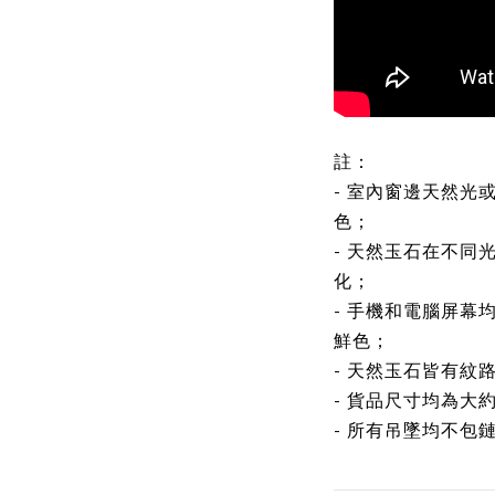
註：
- 室內窗邊天然光
色；
- 天然玉石在不同
化；
- 手機和電腦屏幕
鮮色；
- 天然玉石皆有紋
- 貨品尺寸均為大
- 所有吊墜均不包