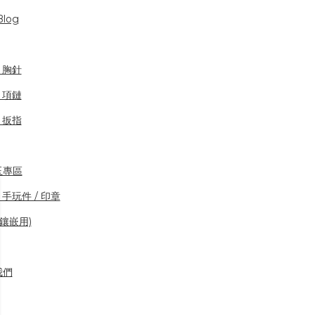
log
/ 胸針
/ 項鏈
/ 扳指
玉專區
 手玩件 / 印章
好多好特別的玉鈪！我之前一直在找好
(鑲嵌用)
紫的紫羅蘭，和好闊身的貴妃鈪，找過
好多地方都睇唔啱，有次見到翡鑽的廣
告，就send ...
我們
WINNIE CHAN