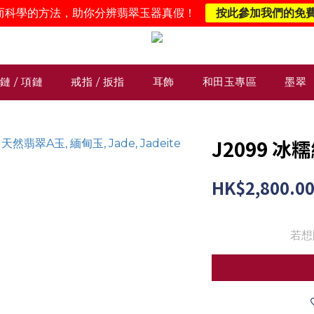
而科學的方法，助你分辨翡翠玉器真假！
按此參加我們的免
鏈 / 項鏈
戒指 / 扳指
耳飾
和田玉專區
墨翠
J2099 
HK$2,800.0
若想