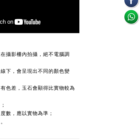
或在攝影柵內拍攝，絕不電腦調
光線下，會呈現出不同的顏色變
均有色差，玉石會顯得比實物較為
路；
約度數，應以實物為準；
鏈。