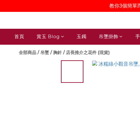
教你3個簡單
首頁
賞玉 Blog
玉鐲
吊墜掛飾
手
全部商品
/
吊墜 / 胸針
/
店長推介之花件 (現貨)