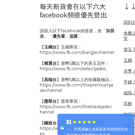
每天新貨會在以下六大
↓↓
facebook頻道優先登出
回到
請按入以下facebook頻道後，按「
加朋
免費
友
」「
優先看
」
追蹤
：
堂
【
玉鐲台
】玉鐲專頁：
賞玉 B
https://www.fb.com/banglechannel
玉鐲
【
精選台
】港幣5萬以下的美玉花件：
https://www.fb.com/selectjades
吊墜 
【
高端台
】港幣5萬以上的收藏級極品：
手鏈 
https://www.fb.com/thepremiumja
dechannel
戒指 
【
墨翠台
】墨翠專頁：
耳飾
https://www.fb.com/theblackjadec
hannel
和田
【
鑲嵌台
】蛋面、戒面、裸石專頁：
擺件 /
https://www.fb.com/unmountedjad
一、同埋價錢公道最緊要係啲貨靚頭先
es