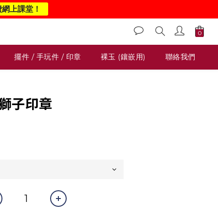
費網上課堂！
擺件 / 手玩件 / 印章
裸玉 (鑲嵌用)
聯絡我們
烏雞獅子印章
0