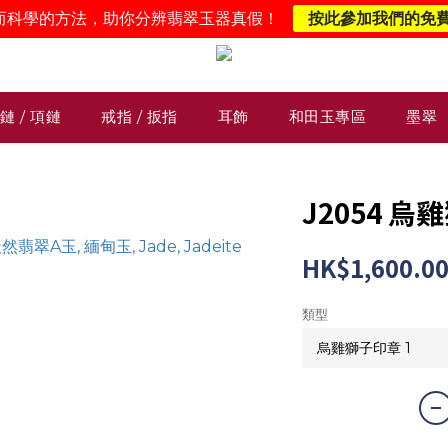
而科學的方法，助你分辨翡翠玉器真假！
按此參加我們的免
鏈 / 項鏈
戒指 / 扳指
耳飾
和田玉專區
墨翠
J2054 
HK$1,600.0
類型