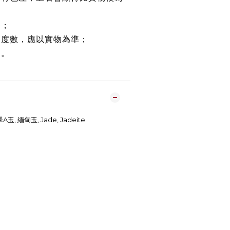
路；
約度數，應以實物為準；
鏈。