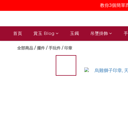
教你3個簡單
首頁
賞玉 Blog
玉鐲
吊墜掛飾
手
全部商品
/
擺件 / 手玩件 / 印章