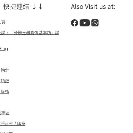
 快捷連結 ↓↓
Also Visit us at:
主頁
上課：「分辨玉器真偽基本功」課
log
/ 胸針
/ 項鏈
/ 扳指
玉專區
 手玩件 / 印章