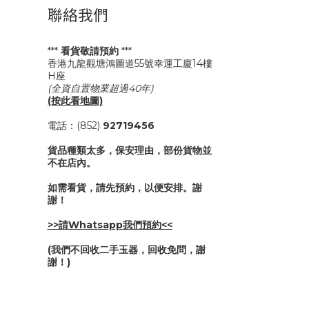
聯絡我們
***
看貨敬請預約
***
香港九龍觀塘鴻圖道55號幸運工廈14樓
H座
(全資自置物業超過40年)
(按此看地圖)
電話：(852)
92719456
貨品種類太多，保安理由，部份貨物並
不在店內。
如需看貨，請先預約，以便安排。謝
謝！
>>請Whatsapp我們預約<<
(我們不回收二手玉器，回收免問，謝
謝！)