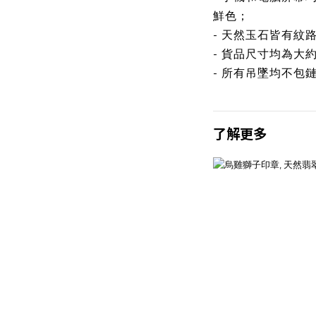
鮮色；
- 天然玉石皆有紋
- 貨品尺寸均為大
- 所有吊墜均不包
了解更多