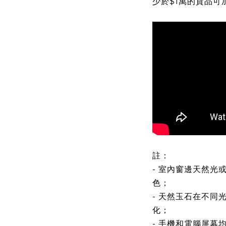
少於$1萬的貨品可
?rel=0
註：
- 室內窗邊天然光
色；
- 天然玉石在不同
化；
- 手機和電腦屏幕