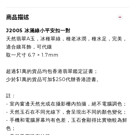
商品描述
J2005 冰滿綠小平安扣一對
天然翡翠A玉，冰種翠綠，種老冰潤，種水足，完美，
適合鑲耳飾，可代鑲
取一尺寸 6.7 × 1.7mm
超過$1萬的貨品均包香港翡翠鑑定証書；
少於$1萬的貨品可加$250代辦香港證書。
註：
- 室內窗邊天然光或在攝影柵內拍攝，絕不電腦調色；
- 天然玉石在不同光線下，會呈現出不同的顏色變化；
- 手機和電腦屏幕均有色差，玉石會顯得比實物較為鮮
色；