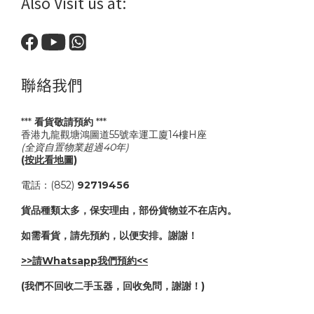
Also Visit us at:
聯絡我們
***
看貨敬請預約
***
香港九龍觀塘鴻圖道55號幸運工廈14樓H座
(全資自置物業超過40年)
(按此看地圖)
電話：(852)
92719456
貨品種類太多，保安理由，部份貨物並不在店內。
如需看貨，請先預約，以便安排。謝謝！
>>請Whatsapp我們預約<<
(我們不回收二手玉器，回收免問，謝謝！)