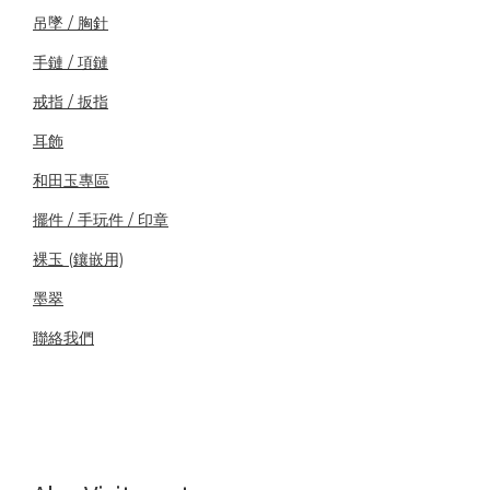
吊墜 / 胸針
手鏈 / 項鏈
戒指 / 扳指
耳飾
和田玉專區
擺件 / 手玩件 / 印章
裸玉 (鑲嵌用)
墨翠
聯絡我們