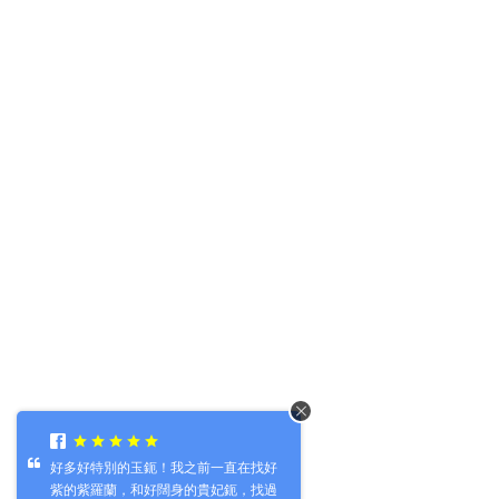
好多好特別的玉鈪！我之前一直在找好
紫的紫羅蘭，和好闊身的貴妃鈪，找過