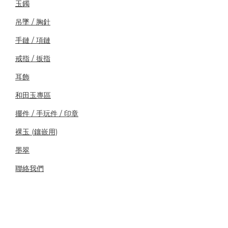
玉鐲
吊墜 / 胸針
手鏈 / 項鏈
戒指 / 扳指
耳飾
和田玉專區
擺件 / 手玩件 / 印章
裸玉 (鑲嵌用)
墨翠
聯絡我們