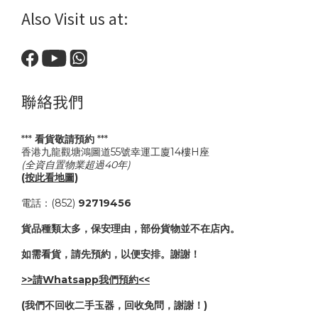
Also Visit us at:
聯絡我們
***
看貨敬請預約
***
香港九龍觀塘鴻圖道55號幸運工廈14樓H座
(全資自置物業超過40年)
(按此看地圖)
電話：(852)
92719456
貨品種類太多，保安理由，部份貨物並不在店內。
如需看貨，請先預約，以便安排。謝謝！
>>請Whatsapp我們預約<<
(我們不回收二手玉器，回收免問，謝謝！)