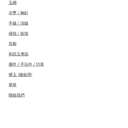
玉鐲
吊墜 / 胸針
手鏈 / 項鏈
戒指 / 扳指
耳飾
和田玉專區
擺件 / 手玩件 / 印章
裸玉 (鑲嵌用)
墨翠
聯絡我們