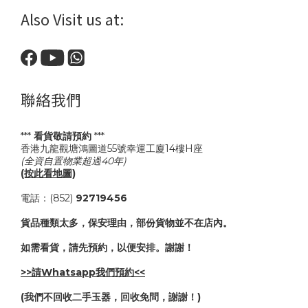
Also Visit us at:
聯絡我們
***
看貨敬請預約
***
香港九龍觀塘鴻圖道55號幸運工廈14樓H座
(全資自置物業超過40年)
(按此看地圖)
電話：(852)
92719456
貨品種類太多，保安理由，部份貨物並不在店內。
如需看貨，請先預約，以便安排。謝謝！
>>請Whatsapp我們預約<<
(我們不回收二手玉器，回收免問，謝謝！)