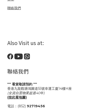
聯絡我們
Also Visit us at:
聯絡我們
***
看貨敬請預約
***
香港九龍觀塘鴻圖道55號幸運工廈14樓H座
(全資自置物業超過40年)
(按此看地圖)
電話：(852)
92719456