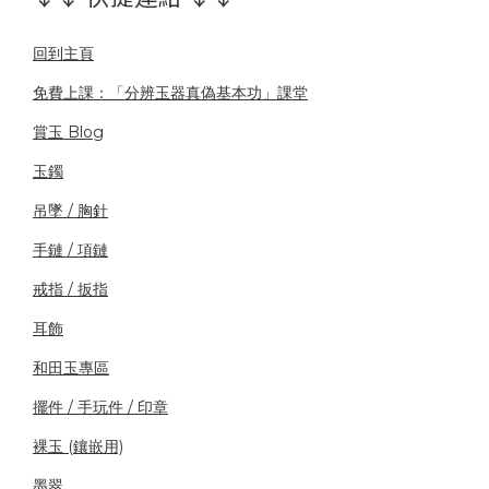
回到主頁
免費上課：「分辨玉器真偽基本功」課堂
賞玉 Blog
玉鐲
吊墜 / 胸針
手鏈 / 項鏈
戒指 / 扳指
耳飾
和田玉專區
擺件 / 手玩件 / 印章
裸玉 (鑲嵌用)
墨翠