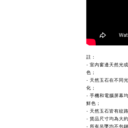
註：
- 室內窗邊天然光
色；
- 天然玉石在不同
化；
- 手機和電腦屏幕
鮮色；
- 天然玉石皆有紋
- 貨品尺寸均為大
- 所有吊墜均不包