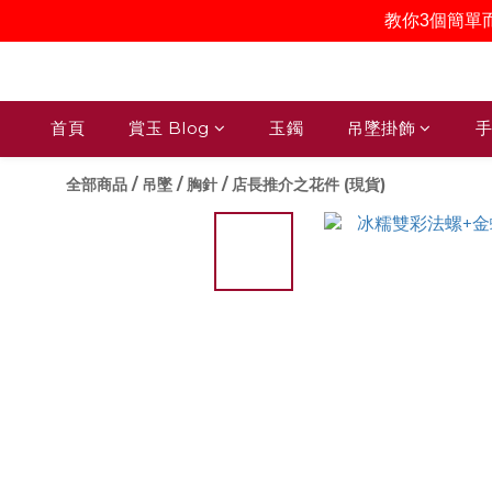
教你3個簡單
首頁
賞玉 Blog
玉鐲
吊墜掛飾
手
全部商品
/
吊墜 / 胸針
/
店長推介之花件 (現貨)