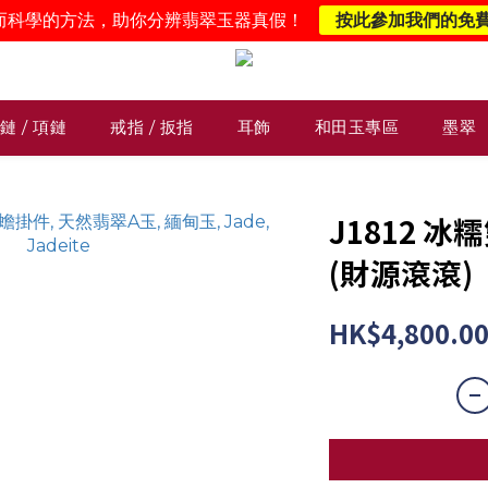
而科學的方法，助你分辨翡翠玉器真假！
按此參加我們的免
鏈 / 項鏈
戒指 / 扳指
耳飾
和田玉專區
墨翠
J1812 
(財源滾滾)
HK$4,800.0