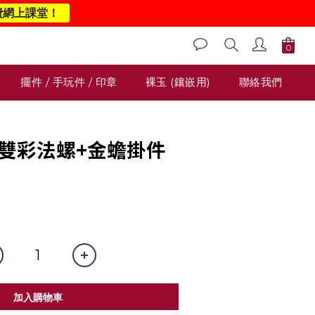
費網上課堂！
擺件 / 手玩件 / 印章
裸玉 (鑲嵌用)
聯絡我們
冰糯雙彩法螺+金蟾掛件
0
加入購物車