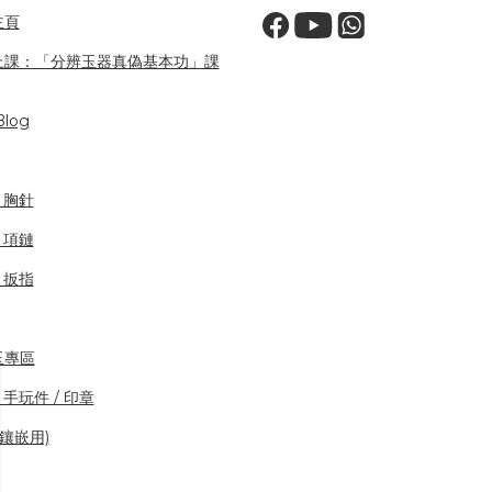
主頁
上課：「分辨玉器真偽基本功」課
log
/ 胸針
/ 項鏈
/ 扳指
玉專區
 手玩件 / 印章
(鑲嵌用)