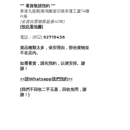
***
看貨敬請預約
***
香港九龍觀塘鴻圖道55號幸運工廈14樓
H座
(全資自置物業超過40年)
(按此看地圖)
電話：(852)
92719456
貨品種類太多，保安理由，部份貨物並
不在店內。
如需看貨，請先預約，以便安排。謝
謝！
>>請Whatsapp我們預約<<
(我們不回收二手玉器，回收免問，謝
謝！)