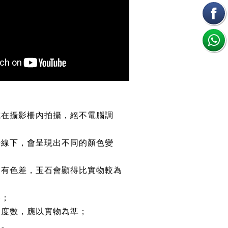
或在攝影柵內拍攝，絕不電腦調
光線下，會呈現出不同的顏色變
均有色差，玉石會顯得比實物較為
路；
約度數，應以實物為準；
鏈。