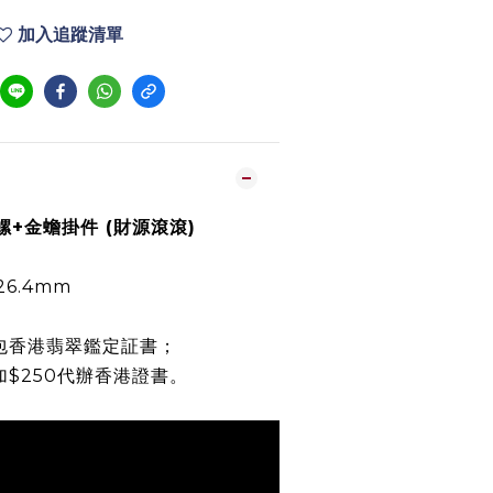
加入追蹤清單
法螺+金蟾掛件 (財源滾滾)
 26.4mm
包香港翡翠鑑定証書；
加$250代辦香港證書。