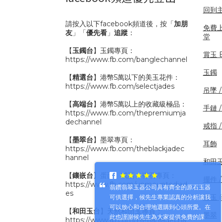
回到
請按入以下facebook頻道後，按「
加朋
免費
友
」「
優先看
」
追蹤
：
堂
【
玉鐲台
】玉鐲專頁：
賞玉 B
https://www.fb.com/banglechannel
玉鐲
【
精選台
】港幣5萬以下的美玉花件：
https://www.fb.com/selectjades
吊墜 
【
高端台
】港幣5萬以上的收藏級極品：
手鏈 
https://www.fb.com/thepremiumja
dechannel
戒指 
【
墨翠台
】墨翠專頁：
耳飾
https://www.fb.com/theblackjadec
hannel
和田
【
鑲嵌台
】蛋面、戒面、裸石專頁：
擺件 /
https://www.fb.com/unmountedjad
翡鑽翡翠玉器公司具有齊全的原石玉器
es
裸玉 
可供選擇，候先生專業認真的分析讓我
可以放心和合理地選購到心頭所愛。在
【
和田玉台
】天然和田玉專頁：
墨翠
此也謹謝候先生為大家提供免費的課
https://www.fb.com/Hetianjadecha