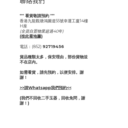
聯絡我們
***
看貨敬請預約
***
香港九龍觀塘鴻圖道55號幸運工廈14樓
H座
(全資自置物業超過40年)
(按此看地圖)
電話：(852)
92719456
貨品種類太多，保安理由，部份貨物並
不在店內。
如需看貨，請先預約，以便安排。謝
謝！
>>請Whatsapp我們預約<<
(我們不回收二手玉器，回收免問，謝
謝！)