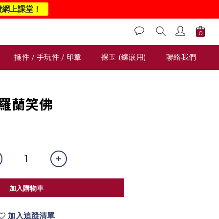
費網上課堂！
擺件 / 手玩件 / 印章
裸玉 (鑲嵌用)
聯絡我們
冰紫羅蘭笑佛
0
加入購物車
加入追蹤清單