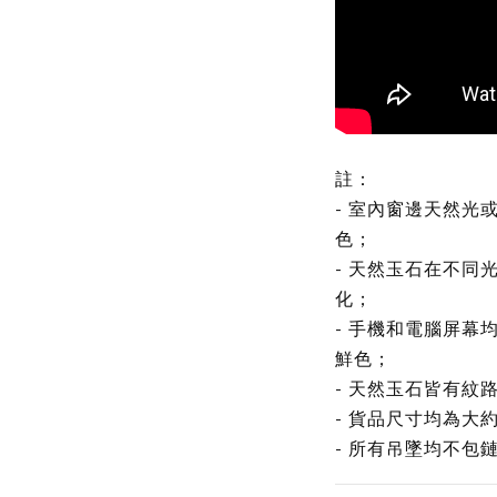
註：
- 室內窗邊天然光
色；
- 天然玉石在不同
化；
- 手機和電腦屏幕
鮮色；
- 天然玉石皆有紋
- 貨品尺寸均為大
- 所有吊墜均不包