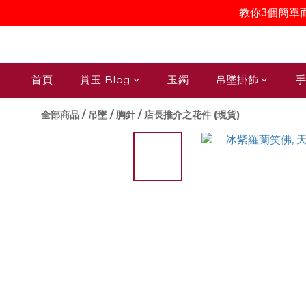
教你3個簡單
首頁
賞玉 Blog
玉鐲
吊墜掛飾
手
全部商品
/
吊墜 / 胸針
/
店長推介之花件 (現貨)