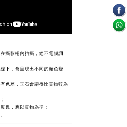
或在攝影柵內拍攝，絕不電腦調
光線下，會呈現出不同的顏色變
均有色差，玉石會顯得比實物較為
路；
約度數，應以實物為準；
鏈。