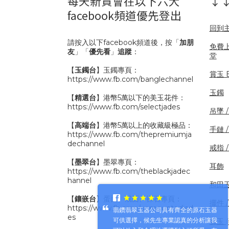
每天新貨會在以下六大
↓↓
facebook頻道優先登出
回到
請按入以下facebook頻道後，按「
加朋
免費
友
」「
優先看
」
追蹤
：
堂
【
玉鐲台
】玉鐲專頁：
賞玉 B
https://www.fb.com/banglechannel
玉鐲
【
精選台
】港幣5萬以下的美玉花件：
https://www.fb.com/selectjades
吊墜 
【
高端台
】港幣5萬以上的收藏級極品：
手鏈 
https://www.fb.com/thepremiumja
dechannel
戒指 
【
墨翠台
】墨翠專頁：
耳飾
https://www.fb.com/theblackjadec
hannel
和田
【
鑲嵌台
】蛋面、戒面、裸石專頁：
擺件 /
https://www.fb.com/unmountedjad
翡鑽翡翠玉器公司具有齊全的原石玉器
es
可供選擇，候先生專業認真的分析讓我
裸玉 