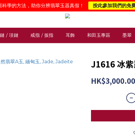
而科學的方法，助你分辨翡翠玉器真假！
按此參加我們的免
鏈 / 項鏈
戒指 / 扳指
耳飾
和田玉專區
墨翠
J1616 
HK$3,000.0