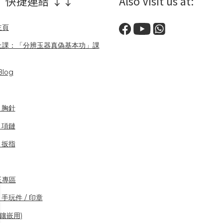
 快捷連結 ↓↓
Also Visit us at:
主頁
上課：「分辨玉器真偽基本功」課
log
/ 胸針
/ 項鏈
/ 扳指
玉專區
 手玩件 / 印章
(鑲嵌用)