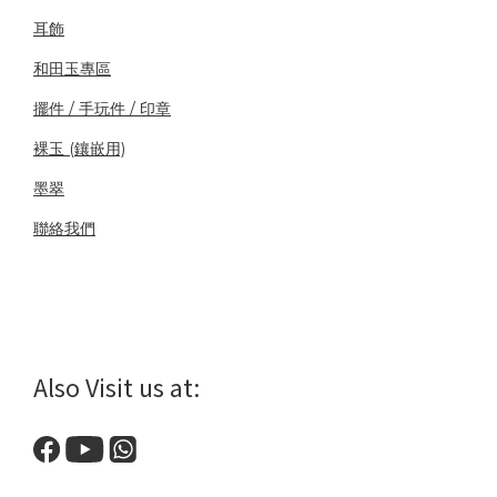
耳飾
和田玉專區
擺件 / 手玩件 / 印章
裸玉 (鑲嵌用)
墨翠
聯絡我們
Also Visit us at: