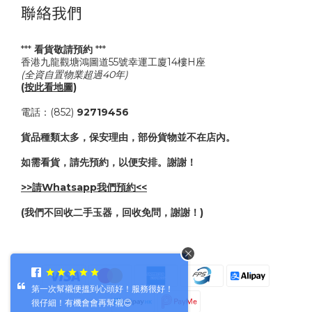
聯絡我們
***
看貨敬請預約
***
香港九龍觀塘鴻圖道55號幸運工廈14樓H座
(全資自置物業超過40年)
(按此看地圖)
電話：(852)
92719456
貨品種類太多，保安理由，部份貨物並不在店內。
如需看貨，請先預約，以便安排。謝謝！
>>請Whatsapp我們預約<<
(我們不回收二手玉器，回收免問，謝謝！)
第一次幫襯便搵到心頭好！服務很好！
很仔細！有機會會再幫襯😊