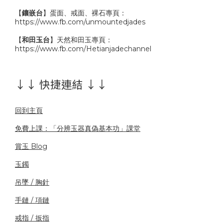
【
鑲嵌台
】蛋面、戒面、裸石專頁：
https://www.fb.com/unmountedjades
【
和田玉台
】天然和田玉專頁：
https://www.fb.com/Hetianjadechannel
↓↓ 快捷連結 ↓↓
回到主頁
免費上課：「分辨玉器真偽基本功」課堂
賞玉 Blog
玉鐲
吊墜 / 胸針
手鏈 / 項鏈
戒指 / 扳指