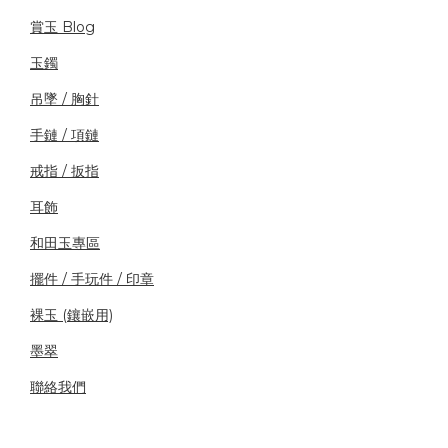
賞玉 Blog
玉鐲
吊墜 / 胸針
手鏈 / 項鏈
戒指 / 扳指
耳飾
和田玉專區
擺件 / 手玩件 / 印章
裸玉 (鑲嵌用)
墨翠
聯絡我們