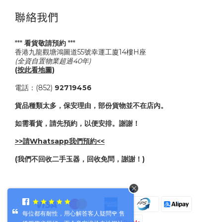
聯絡我們
***
看貨敬請預約
***
香港九龍觀塘鴻圖道55號幸運工廈14樓H座
(全資自置物業超過40年)
(按此看地圖)
電話：(852)
92719456
貨品種類太多，保安理由，部份貨物並不在店內。
如需看貨，請先預約，以便安排。謝謝！
>>請Whatsapp我們預約<<
(我們不回收二手玉器，回收免問，謝謝！)
每位都有耐性，用心解答客人疑問🌹 售