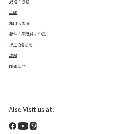
戒指 / 扳指
耳飾
和田玉專區
擺件 / 手玩件 / 印章
裸玉 (鑲嵌用)
墨翠
聯絡我們
Also Visit us at: