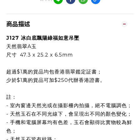
商品描述
J127 冰白底飄陽綠福如意吊墜
天然翡翠A玉
尺寸 47.3 x 25.2 x 6.5mm
超過$1萬的貨品均包香港翡翠鑑定証書；
少於$1萬的貨品可加$250代辦香港證書。
註：
- 室內窗邊天然光或在攝影柵內拍攝，絕不電腦調色；
- 天然玉石在不同光線下，會呈現出不同的顏色變化；
- 手機和電腦屏幕均有色差，玉石會顯得比實物較為鮮
色；
- 天然玉石皆有紋路；