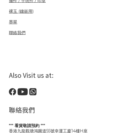
擺件 / 手玩件 / 印章
裸玉 (鑲嵌用)
墨翠
聯絡我們
Also Visit us at:
聯絡我們
***
看貨敬請預約
***
香港九龍觀塘鴻圖道55號幸運工廈14樓H座