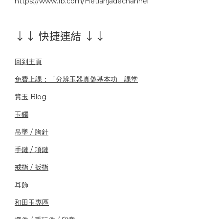
https://www.fb.com/Hetianjadechannel
↓↓ 快捷連結 ↓↓
回到主頁
免費上課：「分辨玉器真偽基本功」課堂
賞玉 Blog
玉鐲
吊墜 / 胸針
手鏈 / 項鏈
戒指 / 扳指
耳飾
和田玉專區