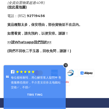
(全資自置物業超過40年)
(按此看地圖)
電話：(852)
92719456
貨品種類太多，保安理由，部份貨物並不在店內。
如需看貨，請先預約，以便安排。謝謝！
>>請Whatsapp我們預約<<
(我們不回收二手玉器，回收免問，謝謝！)
每位都有耐性，用心解答客人疑問🌹 售
後服務也很好，不介意安排拎去地鐵站
交收✅，不煩✅
TRIS TING