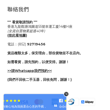
聯絡我們
***
看貨敬請預約
***
香港九龍觀塘鴻圖道55號幸運工廈14樓H座
(全資自置物業超過40年)
(按此看地圖)
電話：(852)
92719456
貨品種類太多，保安理由，部份貨物並不在店內。
如需看貨，請先預約，以便安排。謝謝！
>>請Whatsapp我們預約<<
(我們不回收二手玉器，回收免問，謝謝！)
手鐲，
👍👍👍👍👍👍👍👍👍👍