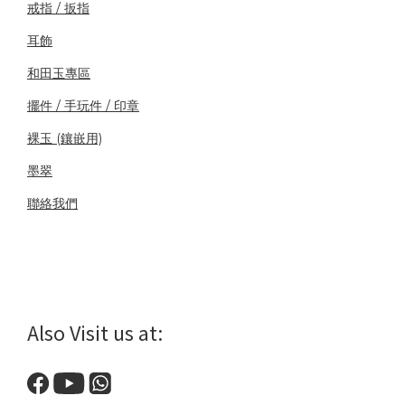
戒指 / 扳指
耳飾
和田玉專區
擺件 / 手玩件 / 印章
裸玉 (鑲嵌用)
墨翠
聯絡我們
Also Visit us at: