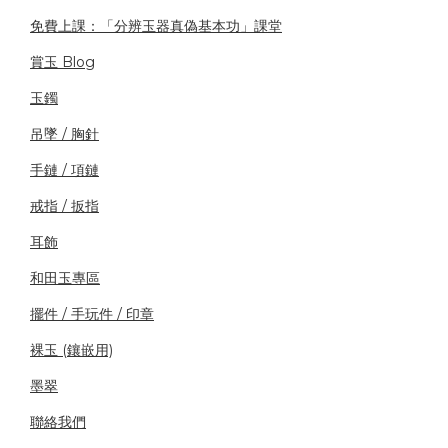
免費上課：「分辨玉器真偽基本功」課堂
賞玉 Blog
玉鐲
吊墜 / 胸針
手鏈 / 項鏈
戒指 / 扳指
耳飾
和田玉專區
擺件 / 手玩件 / 印章
裸玉 (鑲嵌用)
墨翠
聯絡我們