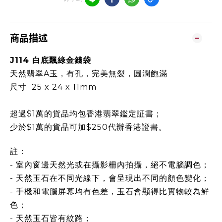
商品描述
J114
白底飄綠金錢袋
天然翡翠A玉，有孔，完美無裂
，
圓潤飽滿
尺寸 25 x 24 x 11mm
超過$1萬的貨品均包香港翡翠鑑定証書；
少於$1萬的貨品可加$250代辦香港證書。
註：
- 室內窗邊天然光或在攝影柵內拍攝，絕不電腦調色；
- 天然玉石在不同光線下，會呈現出不同的顏色變化；
- 手機和電腦屏幕均有色差，玉石會顯得比實物較為鮮
色；
- 天然玉石皆有紋路；