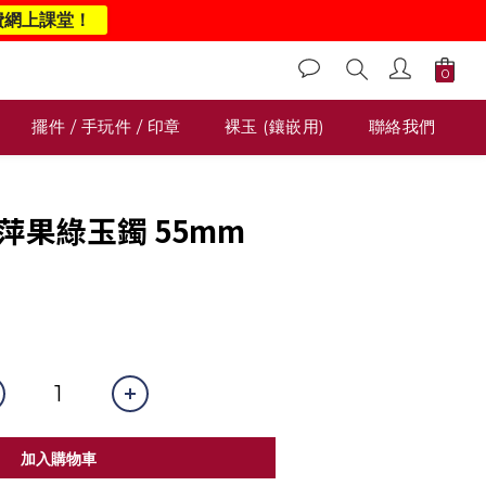
費網上課堂！
擺件 / 手玩件 / 印章
裸玉 (鑲嵌用)
聯絡我們
糯萍果綠玉鐲 55mm
0
加入購物車