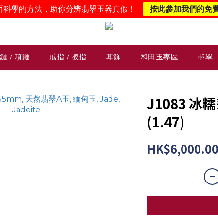
而科學的方法，助你分辨翡翠玉器真假！
按此參加我們的免
鏈 / 項鏈
戒指 / 扳指
耳飾
和田玉專區
墨翠
J1083 冰
(1.47)
HK$6,000.0