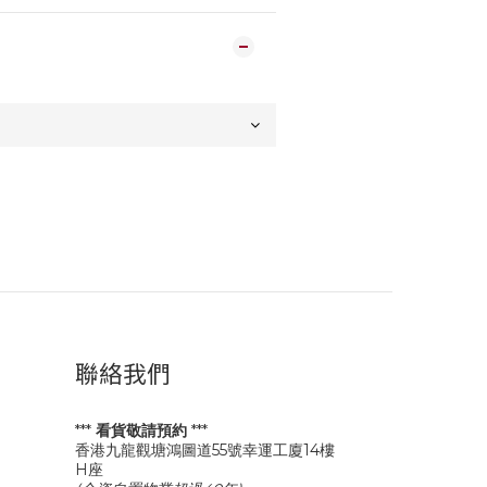
聯絡我們
***
看貨敬請預約
***
香港九龍觀塘鴻圖道55號幸運工廈14樓
H座