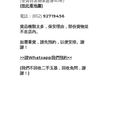
(全資自置物業超過40年)
(按此看地圖)
電話：(852)
92719456
貨品種類太多，保安理由，部份貨物並
不在店內。
如需看貨，請先預約，以便安排。謝
謝！
>>請Whatsapp我們預約<<
(我們不回收二手玉器，回收免問，謝
謝！)