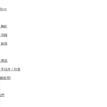
log
/ 胸針
/ 項鏈
/ 扳指
玉專區
 手玩件 / 印章
(鑲嵌用)
我們