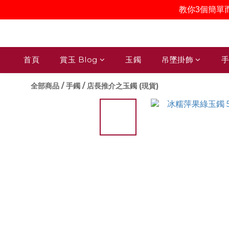
教你3個簡單
首頁
賞玉 Blog
玉鐲
吊墜掛飾
手
全部商品
/
手鐲
/
店長推介之玉鐲 (現貨)