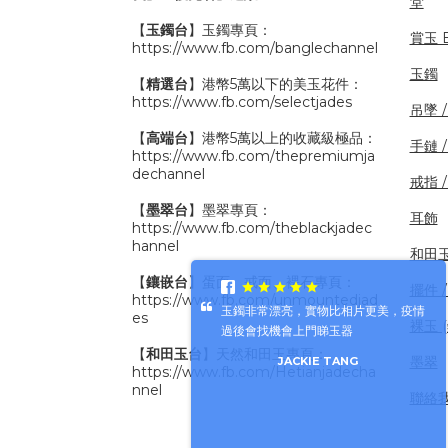
堂
【
玉鐲台
】玉鐲專頁：
賞玉 B
https://www.fb.com/banglechannel
玉鐲
【
精選台
】港幣5萬以下的美玉花件：
https://www.fb.com/selectjades
吊墜 
【
高端台
】港幣5萬以上的收藏級極品：
手鏈 
https://www.fb.com/thepremiumja
dechannel
戒指 
【
墨翠台
】墨翠專頁：
耳飾
https://www.fb.com/theblackjadec
hannel
和田
【
鑲嵌台
】蛋面、戒面、裸石專頁：
擺件 /
https://www.fb.com/unmountedjad
玉鐲非常漂亮，實物比相片更美，疫情
好好好好好好好好仔好好
es
裸玉 
過後會找機會上門睇玉器
張健雄
【
和田玉台
】天然和田玉專頁：
墨翠
JACKIE TANG
https://www.fb.com/Hetianjadecha
nnel
聯絡