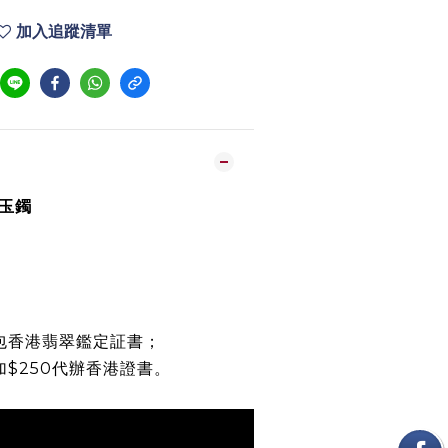
加入追蹤清單
綠玉鐲
)
包香港翡翠鑑定証書；
加$250代辦香港證書。