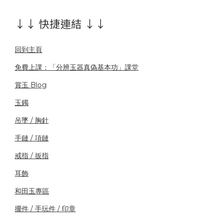
↓↓ 快捷連結 ↓↓
回到主頁
免費上課：「分辨玉器真偽基本功」課堂
賞玉 Blog
玉鐲
吊墜 / 胸針
手鏈 / 項鏈
戒指 / 扳指
耳飾
和田玉專區
擺件 / 手玩件 / 印章