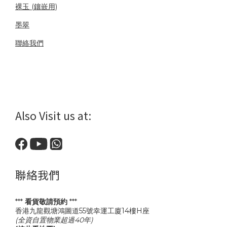
裸玉 (鑲嵌用)
墨翠
聯絡我們
Also Visit us at:
聯絡我們
***
看貨敬請預約
***
香港九龍觀塘鴻圖道55號幸運工廈14樓H座
(全資自置物業超過40年)