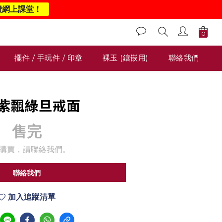
費網上課堂！
擺件 / 手玩件 / 印章
裸玉 (鑲嵌用)
聯絡我們
 冰紫飄綠旦戒面
售完
購買，請聯絡我們。
聯絡我們
加入追蹤清單