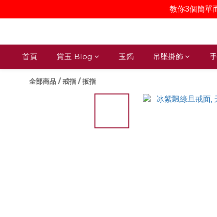
教你3個簡單
首頁
賞玉 Blog
玉鐲
吊墜掛飾
手
全部商品
/
戒指 / 扳指