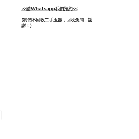
>>請Whatsapp我們預約<<
(我們不回收二手玉器，回收免問，謝
謝！)