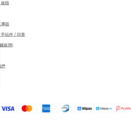
/ 扳指
玉專區
 手玩件 / 印章
(鑲嵌用)
我們