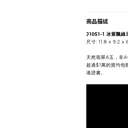
商品描述
J1051-1 冰紫飄
尺寸: 11.8 x 9.2 x
天然翡翠A玉，非A
超過$1萬的貨均包
港證書。