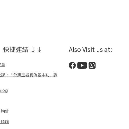
 快捷連結 ↓↓
Also Visit us at:
主頁
上課：「分辨玉器真偽基本功」課
log
/ 胸針
/ 項鏈