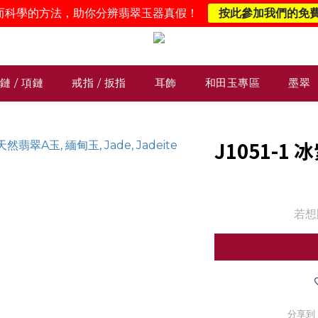
而科學的方法，助你分辨翡翠玉器真假！
按此參加我們的免
鏈 / 項鏈
戒指 / 扳指
耳飾
和田玉專區
墨翠
J1051-1
若想
分享到