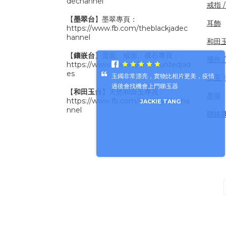
dechannel
戒指 
【
墨翠台
】墨翠專頁：
耳飾
https://www.fb.com/theblackjadec
hannel
和田
【
鑲嵌台
】蛋面、戒面、裸石專頁：
擺件 /
https://www.fb.com/unmountedjad
es
玉鐲非常漂亮，實物比相片更美，疫情
裸玉 
過後會找機會上門睇玉器
【
和田玉台
】天然和田玉專頁：
墨翠
https://www.fb.com/Hetianjadecha
JACKIE TANG
nnel
聯絡