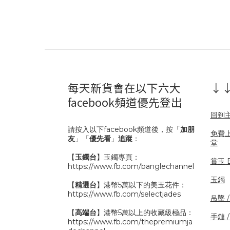
每天新貨會在以下六大
↓↓
facebook頻道優先登出
回到
請按入以下facebook頻道後，按「
加朋
免費
友
」「
優先看
」
追蹤
：
堂
【
玉鐲台
】玉鐲專頁：
賞玉 B
https://www.fb.com/banglechannel
玉鐲
【
精選台
】港幣5萬以下的美玉花件：
https://www.fb.com/selectjades
吊墜 
【
高端台
】港幣5萬以上的收藏級極品：
手鏈 
https://www.fb.com/thepremiumja