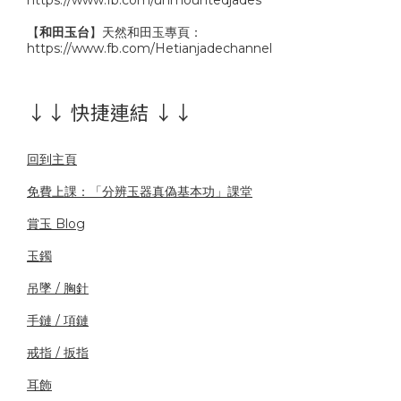
【
和田玉台
】天然和田玉專頁：
https://www.fb.com/Hetianjadechannel
↓↓ 快捷連結 ↓↓
回到主頁
免費上課：「分辨玉器真偽基本功」課堂
賞玉 Blog
玉鐲
吊墜 / 胸針
手鏈 / 項鏈
戒指 / 扳指
耳飾