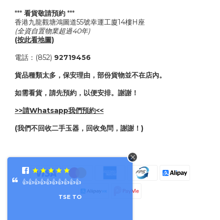
***
看貨敬請預約
***
香港九龍觀塘鴻圖道55號幸運工廈14樓H座
(全資自置物業超過40年)
(按此看地圖)
電話：(852)
92719456
貨品種類太多，保安理由，部份貨物並不在店內。
如需看貨，請先預約，以便安排。謝謝！
>>請Whatsapp我們預約<<
(我們不回收二手玉器，回收免問，謝謝！)
👍👍👍👍👍👍👍👍👍👍
TSE TO