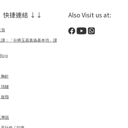
 快捷連結 ↓↓
Also Visit us at:
主頁
上課：「分辨玉器真偽基本功」課
log
/ 胸針
/ 項鏈
/ 扳指
玉專區
 手玩件 / 印章