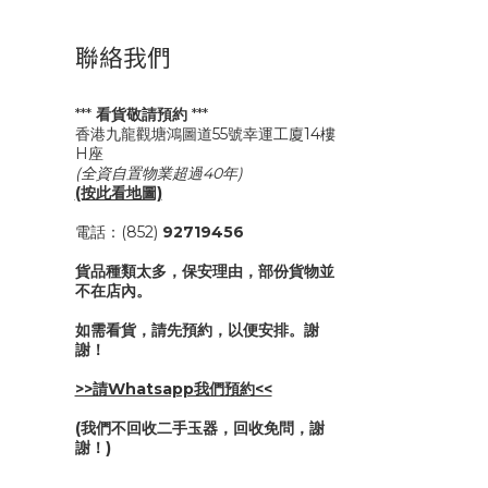
聯絡我們
***
看貨敬請預約
***
香港九龍觀塘鴻圖道55號幸運工廈14樓
H座
(全資自置物業超過40年)
(按此看地圖)
電話：(852)
92719456
貨品種類太多，保安理由，部份貨物並
不在店內。
如需看貨，請先預約，以便安排。謝
謝！
>>請Whatsapp我們預約<<
(我們不回收二手玉器，回收免問，謝
謝！)