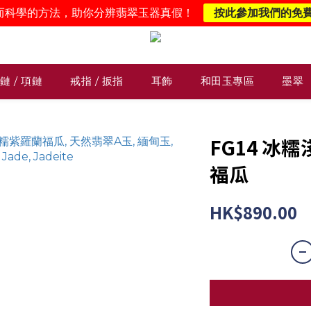
而科學的方法，助你分辨翡翠玉器真假！
按此參加我們的免
鏈 / 項鏈
戒指 / 扳指
耳飾
和田玉專區
墨翠
FG14 冰
福瓜
HK$890.00