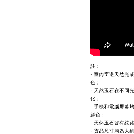
註：
- 室內窗邊天然光
色；
- 天然玉石在不同
化；
- 手機和電腦屏幕
鮮色；
- 天然玉石皆有紋
- 貨品尺寸均為大