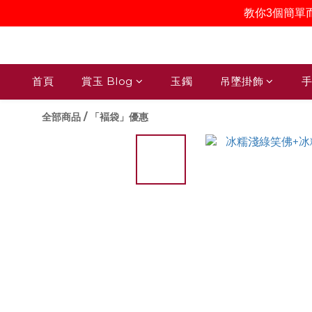
教你3個簡單
首頁
賞玉 Blog
玉鐲
吊墜掛飾
手
全部商品
/
「褔袋」優惠