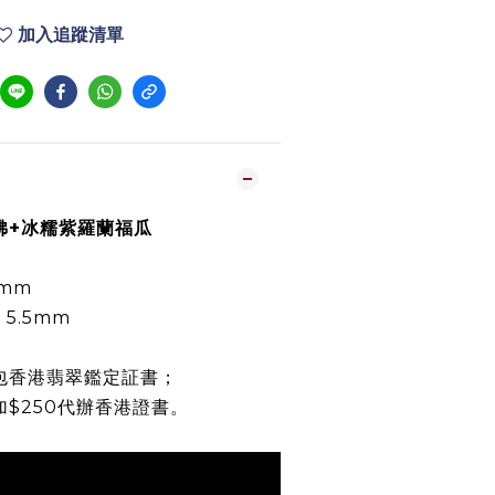
加入追蹤清單
笑佛+冰糯紫羅蘭福瓜
7mm
× 5.5mm
包香港翡翠鑑定証書；
加$250代辦香港證書。