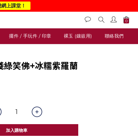
費網上課堂！
擺件 / 手玩件 / 印章
裸玉 (鑲嵌用)
聯絡我們
糯淺綠笑佛+冰糯紫羅蘭
加入購物車