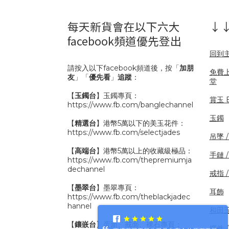
每天新貨會在以下六大
↓↓
facebook頻道優先登出
回到
請按入以下facebook頻道後，按「
加朋
免費
友
」「
優先看
」
追蹤
：
堂
【
玉鐲台
】玉鐲專頁：
賞玉 B
https://www.fb.com/banglechannel
玉鐲
【
精選台
】港幣5萬以下的美玉花件：
https://www.fb.com/selectjades
吊墜 
【
高端台
】港幣5萬以上的收藏級極品：
手鏈 
https://www.fb.com/thepremiumja
dechannel
戒指 
【
墨翠台
】墨翠專頁：
耳飾
https://www.fb.com/theblackjadec
hannel
和田
【
鑲嵌台
】蛋面、戒面、裸石專頁：
擺件 /