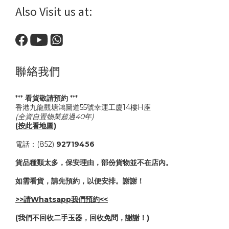
Also Visit us at:
聯絡我們
***
看貨敬請預約
***
香港九龍觀塘鴻圖道55號幸運工廈14樓H座
(全資自置物業超過40年)
(按此看地圖)
電話：(852)
92719456
貨品種類太多，保安理由，部份貨物並不在店內。
如需看貨，請先預約，以便安排。謝謝！
>>請Whatsapp我們預約<<
(我們不回收二手玉器，回收免問，謝謝！)