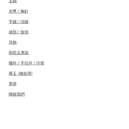
玉鐲
吊墜 / 胸針
手鏈 / 項鏈
戒指 / 扳指
耳飾
和田玉專區
擺件 / 手玩件 / 印章
裸玉 (鑲嵌用)
墨翠
聯絡我們