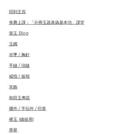
回到主頁
免費上課：「分辨玉器真偽基本功」課堂
賞玉 Blog
玉鐲
吊墜 / 胸針
手鏈 / 項鏈
戒指 / 扳指
耳飾
和田玉專區
擺件 / 手玩件 / 印章
裸玉 (鑲嵌用)
墨翠