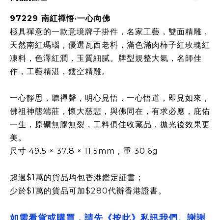
97229 南紅禪悟·一心向佛
極具禪意的一款意境牌子掛件，名家工藝，雙面精雕，
天然南紅瑪瑙，優選瓦西老料，滿色滿肉柿子紅玫瑰紅
凍料，色澤紅潤，玉質細膩。
牌型規整大氣，名師佳
作，工藝精湛，鏤空精雕。
一心靜思，聽禪聲，明心見悟，一心悟道，即見如來，
佛祖神態端莊，懷大慈悲，與佛同在，有求必應，庇佑
一生，原礦無膠無裂，工料俱佳收藏品，拋光後效果更
美。
尺寸 49.5 × 37.8 × 11.5mm，重 30.6g
超過$1萬的貨品均包香港鑑定証書；
少於$1萬的貨品可加$280代辦香港證書。
如需看貨或購買，請先《按此》私訊我們。謝謝