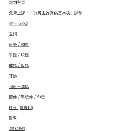
回到主頁
免費上課：「分辨玉器真偽基本功」課堂
賞玉 Blog
玉鐲
吊墜 / 胸針
手鏈 / 項鏈
戒指 / 扳指
耳飾
和田玉專區
擺件 / 手玩件 / 印章
裸玉 (鑲嵌用)
墨翠
聯絡我們