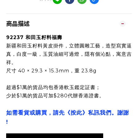
商品描述
92237 和田玉籽料福壽
新疆和田玉籽料黃皮掛件，立體圓雕工藝，造型寫實逼
真，白度一級，玉質油細可過燈，隱有個沁點，寓意吉
祥。
尺寸 40 × 29.3 × 15.3mm，重 23.8g
超過$1萬的貨品均包香港軟玉鑑定証書；
少於$1萬的貨品可加$280代辦香港證書。
如需看貨或購買，請先《按此》私訊我們。謝謝
!