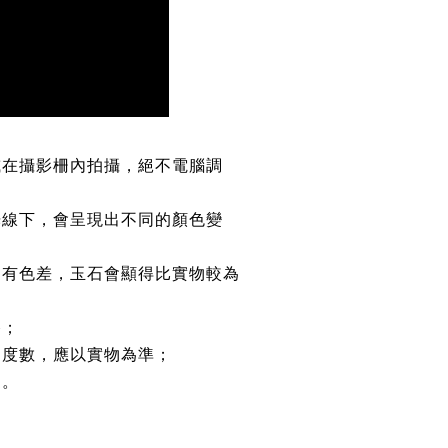
或在攝影柵內拍攝，絕不電腦調
光線下，會呈現出不同的顏色變
均有色差，玉石會顯得比實物較為
路；
約度數，應以實物為準；
鏈。