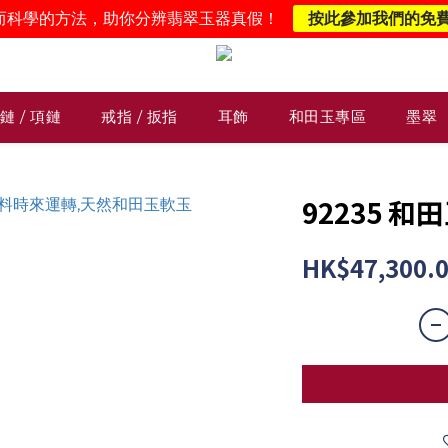
而科學的方法，助你分辨翡翠玉器真假！
按此參加我們的免
鏈 / 項鏈
戒指 / 扳指
耳飾
和田玉專區
墨翠
92235 
HK$47,300.