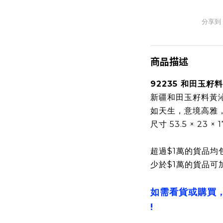
分享到
商品描述
92235 和田玉籽
新疆和田玉籽料黃
如天生，意境高雅
尺寸 53.5 × 23 ×
超過$1萬的貨品均
少於$1萬的貨品可
如需看貨或購買
!