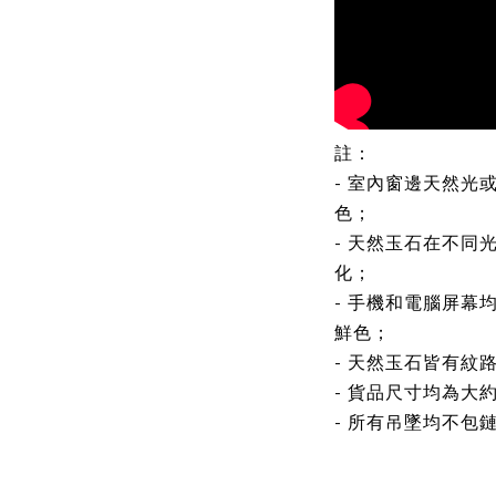
註：
- 室內窗邊天然光
色；
- 天然玉石在不同
化；
- 手機和電腦屏幕
鮮色；
- 天然玉石皆有紋
- 貨品尺寸均為大
- 所有吊墜均不包