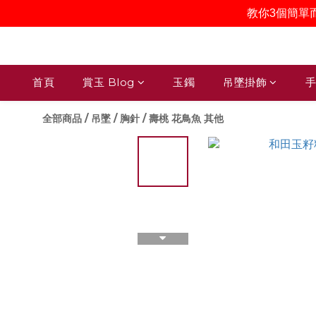
教你3個簡單
首頁
賞玉 Blog
玉鐲
吊墜掛飾
手
全部商品
/
吊墜 / 胸針
/
壽桃 花鳥魚 其他