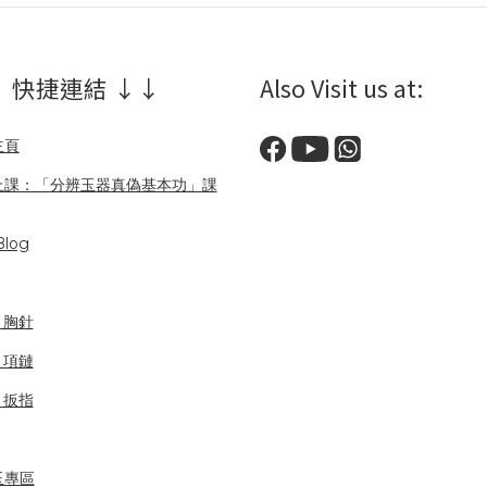
 快捷連結 ↓↓
Also Visit us at:
主頁
上課：「分辨玉器真偽基本功」課
log
/ 胸針
/ 項鏈
/ 扳指
玉專區