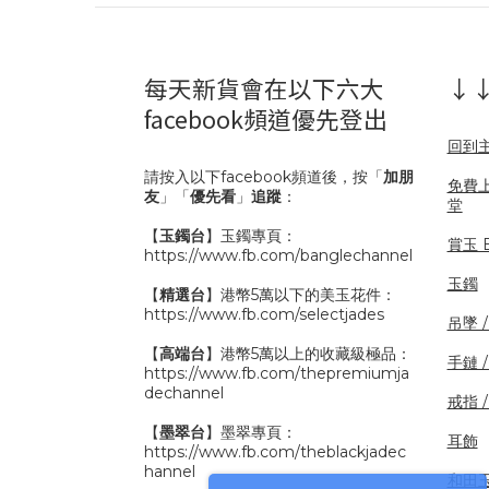
每天新貨會在以下六大
↓↓
facebook頻道優先登出
回到
請按入以下facebook頻道後，按「
加朋
免費
友
」「
優先看
」
追蹤
：
堂
【
玉鐲台
】玉鐲專頁：
賞玉 B
https://www.fb.com/banglechannel
玉鐲
【
精選台
】港幣5萬以下的美玉花件：
https://www.fb.com/selectjades
吊墜 
【
高端台
】港幣5萬以上的收藏級極品：
手鏈 
https://www.fb.com/thepremiumja
dechannel
戒指 
【
墨翠台
】墨翠專頁：
耳飾
https://www.fb.com/theblackjadec
hannel
和田