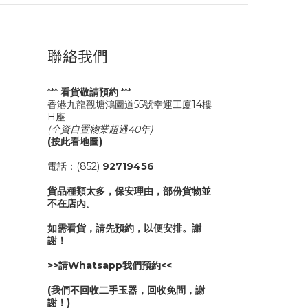
聯絡我們
***
看貨敬請預約
***
香港九龍觀塘鴻圖道55號幸運工廈14樓
H座
(全資自置物業超過40年)
(按此看地圖)
電話：(852)
92719456
貨品種類太多，保安理由，部份貨物並
不在店內。
如需看貨，請先預約，以便安排。謝
謝！
>>請Whatsapp我們預約<<
(我們不回收二手玉器，回收免問，謝
謝！)