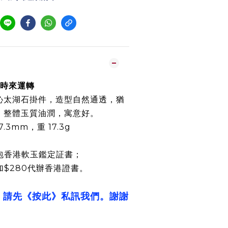
料時來運轉
沁太湖石掛件，造型自然通透，猶
，整體玉質油潤，寓意好。
 17.3mm，重 17.3g
包香港軟玉鑑定証書；
加$280代辦香港證書。
，請先《按此》私訊我們。謝謝