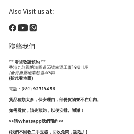
Also Visit us at:
聯絡我們
***
看貨敬請預約
***
香港九龍觀塘鴻圖道55號幸運工廈14樓H座
(全資自置物業超過40年)
(按此看地圖)
電話：(852)
92719456
貨品種類太多，保安理由，部份貨物並不在店內。
如需看貨，請先預約，以便安排。謝謝！
>>請Whatsapp我們預約<<
(我們不回收二手玉器，回收免問，謝謝！)