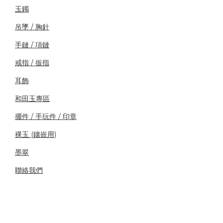
玉鐲
吊墜 / 胸針
手鏈 / 項鏈
戒指 / 扳指
耳飾
和田玉專區
擺件 / 手玩件 / 印章
裸玉 (鑲嵌用)
墨翠
聯絡我們