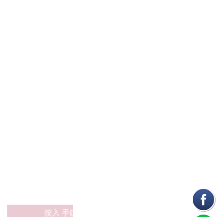
按入 手鏈/項鏈 專