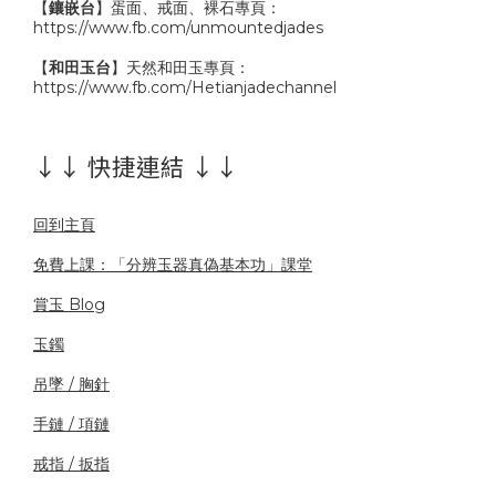
【
鑲嵌台
】蛋面、戒面、裸石專頁：
https://www.fb.com/unmountedjades
【
和田玉台
】天然和田玉專頁：
https://www.fb.com/Hetianjadechannel
↓↓ 快捷連結 ↓↓
回到主頁
免費上課：「分辨玉器真偽基本功」課堂
賞玉 Blog
玉鐲
吊墜 / 胸針
手鏈 / 項鏈
戒指 / 扳指