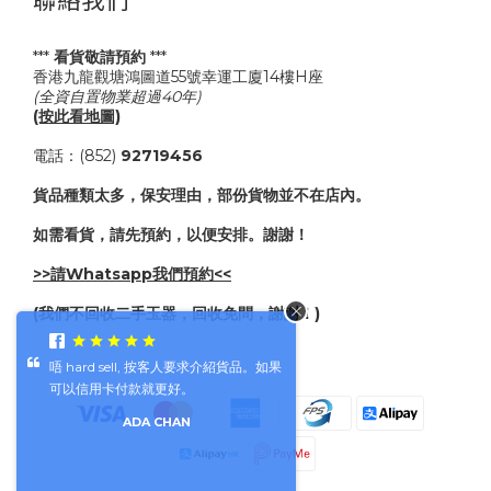
***
看貨敬請預約
***
香港九龍觀塘鴻圖道55號幸運工廈14樓H座
(全資自置物業超過40年)
(按此看地圖)
電話：(852)
92719456
貨品種類太多，保安理由，部份貨物並不在店內。
如需看貨，請先預約，以便安排。謝謝！
>>請Whatsapp我們預約<<
(我們不回收二手玉器，回收免問，謝謝！)
唔 hard sell, 按客人要求介紹貨品。如果
可以信用卡付款就更好。
ADA CHAN