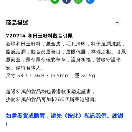
商品描述
720714 和田玉籽料觀音引鳳
新疆和田玉籽料，灑金皮，毛孔清晰，料子溫潤滋膩，
脂感油潤，觀音慈眉善目，眉眼低垂，祥瑞之相。引鳳
凰而至，鳳兮鳳兮儀彩華章，護身祈福，譬喻守護平
安。靜待有緣人。
尺寸 59.3 × 36.8 × 15.5mm，重 50.5g
超過$1萬的貨品均包香港軟玉鑑定証書；
少於$1萬的貨品可加$280代辦香港證書。
如需看貨或購買，請先《按此》私訊我們。謝謝
!