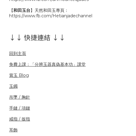
【
和田玉台
】天然和田玉專頁：
https://www.fb.com/Hetianjadechannel
↓↓ 快捷連結 ↓↓
回到主頁
免費上課：「分辨玉器真偽基本功」課堂
賞玉 Blog
玉鐲
吊墜 / 胸針
手鏈 / 項鏈
戒指 / 扳指
耳飾