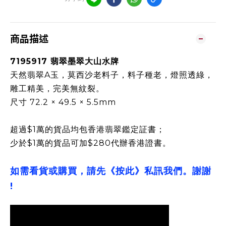
商品描述
7195917 翡翠墨翠大山水牌
天然翡翠A玉，莫西沙老料子，料子種老，燈照透綠，
雕工精美，完美無紋裂。
尺寸 72.2 × 49.5 × 5.5mm
超過$1萬的貨品均包香港翡翠鑑定証書；
少於$1萬的貨品可加$280代辦香港證書。
如需看貨或購買，請先《按此》私訊我們。謝謝
!