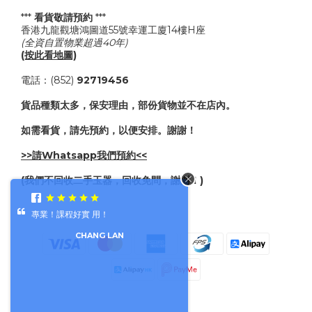
***
看貨敬請預約
***
香港九龍觀塘鴻圖道55號幸運工廈14樓H座
(全資自置物業超過40年)
(按此看地圖)
電話：(852)
92719456
貨品種類太多，保安理由，部份貨物並不在店內。
如需看貨，請先預約，以便安排。謝謝！
>>請Whatsapp我們預約<<
(我們不回收二手玉器，回收免問，謝謝！)
專業！課程好實 用！
CHANG LAN