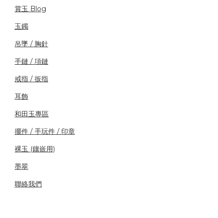
賞玉 Blog
玉鐲
吊墜 / 胸針
手鏈 / 項鏈
戒指 / 扳指
耳飾
和田玉專區
擺件 / 手玩件 / 印章
裸玉 (鑲嵌用)
墨翠
聯絡我們