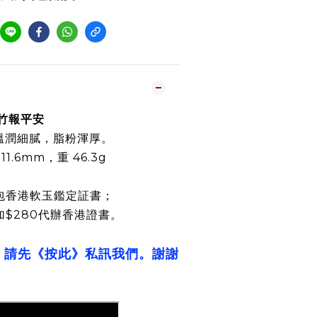
玉竹報平安
溫潤細膩，脂粉渾厚。
× 11.6mm，重 46.3g
包香港軟玉鑑定証書；
加$280代辦香港證書。
，請先《按此》私訊我們。謝謝