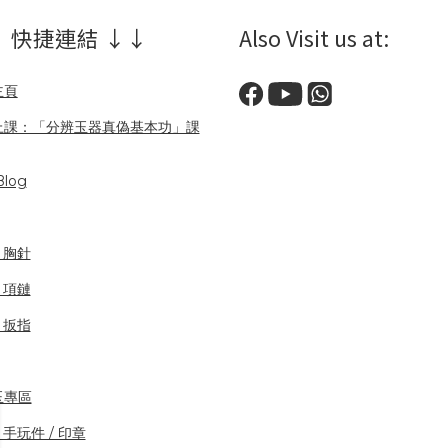
 快捷連結 ↓↓
Also Visit us at:
主頁
上課：「分辨玉器真偽基本功」課
log
/ 胸針
/ 項鏈
/ 扳指
玉專區
 手玩件 / 印章