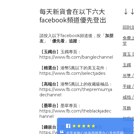
每天新貨會在以下六大
↓↓
facebook頻道優先登出
回到
請按入以下facebook頻道後，按「
加朋
免費
友
」「
優先看
」
追蹤
：
堂
【
玉鐲台
】玉鐲專頁：
賞玉 B
https://www.fb.com/banglechannel
玉鐲
【
精選台
】港幣5萬以下的美玉花件：
https://www.fb.com/selectjades
吊墜 
【
高端台
】港幣5萬以上的收藏級極品：
手鏈 
https://www.fb.com/thepremiumja
dechannel
戒指 
【
墨翠台
】墨翠專頁：
耳飾
https://www.fb.com/theblackjadec
hannel
和田
【
鑲嵌台
】蛋面、戒面、裸石專頁：
擺件 /
https://www.fb.com/unmountedjad
非常有耐心地為我挑選合心意的手鐲，