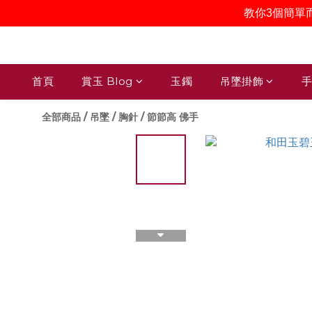
教你3個簡單
首頁
賞玉 Blog
玉鐲
吊墜掛飾
手
全部商品
/
吊墜 / 胸針
/
節節高 佛手