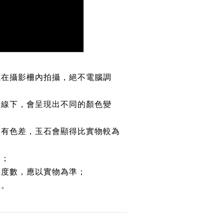
或在攝影柵內拍攝，絕不電腦調
光線下，會呈現出不同的顏色變
均有色差，玉石會顯得比實物較為
路；
約度數，應以實物為準；
鏈。