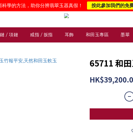
而科學的方法，助你分辨翡翠玉器真假！
按此參加我們的免
鏈 / 項鏈
戒指 / 扳指
耳飾
和田玉專區
墨翠
65711 
HK$39,200.