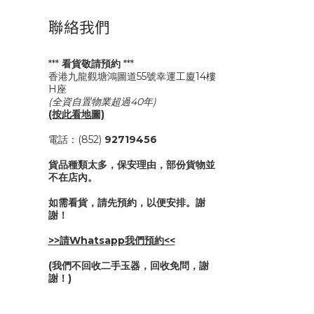
聯絡我們
***
看貨敬請預約
***
香港九龍觀塘鴻圖道55號幸運工廈14樓
H座
(全資自置物業超過40年)
(按此看地圖)
電話：(852)
92719456
貨品種類太多，保安理由，部份貨物並
不在店內。
如需看貨，請先預約，以便安排。謝
謝！
>>請Whatsapp我們預約<<
(我們不回收二手玉器，回收免問，謝
謝！)