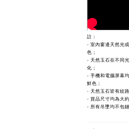
註：
- 室內窗邊天然光
色；
- 天然玉石在不同
化；
- 手機和電腦屏幕
鮮色；
- 天然玉石皆有紋
- 貨品尺寸均為大
- 所有吊墜均不包