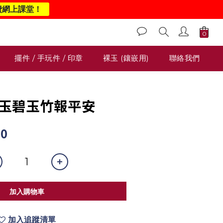
費網上課堂！
擺件 / 手玩件 / 印章
裸玉 (鑲嵌用)
聯絡我們
和田玉碧玉竹報平安
00
加入購物車
加入追蹤清單