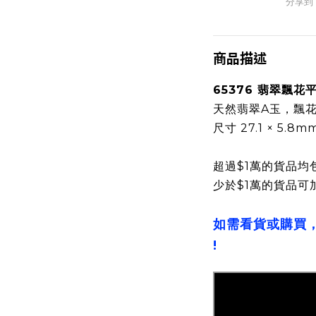
分享到
商品描述
65376 翡翠飄花
天然翡翠A玉，飄
尺寸 27.1 × 5.8m
超過$1萬的貨品均
少於$1萬的貨品可
如需看貨或購買
!