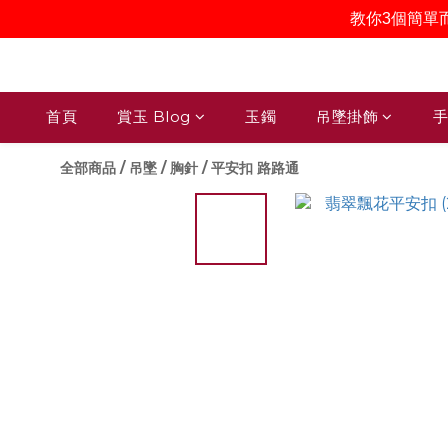
教你3個簡單
首頁
賞玉 Blog
玉鐲
吊墜掛飾
手
全部商品
/
吊墜 / 胸針
/
平安扣 路路通