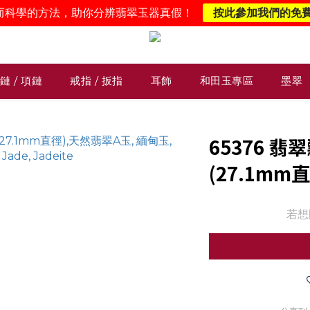
而科學的方法，助你分辨翡翠玉器真假！
按此參加我們的免
鏈 / 項鏈
戒指 / 扳指
耳飾
和田玉專區
墨翠
65376 
(27.1mm
若想