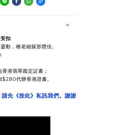
平安扣
花靈動，種老細膩形體佳。
m
包香港翡翠鑑定証書；
加$280代辦香港證書。
，請先《按此》私訊我們。謝謝