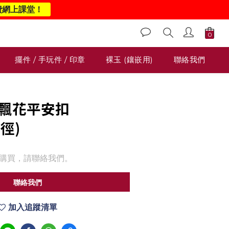
費網上課堂！
擺件 / 手玩件 / 印章
裸玉 (鑲嵌用)
聯絡我們
翡翠飄花平安扣
直徑)
購買，請聯絡我們。
聯絡我們
加入追蹤清單