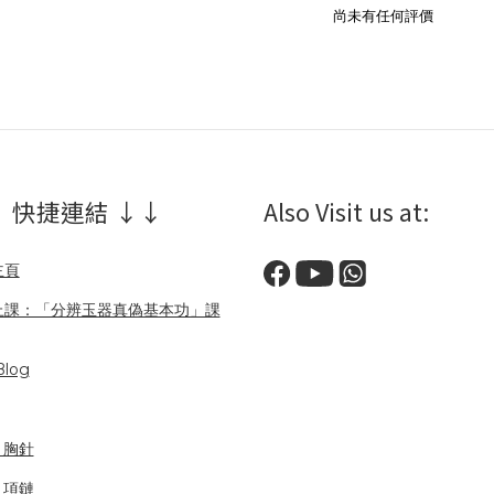
尚未有任何評價
 快捷連結 ↓↓
Also Visit us at:
主頁
上課：「分辨玉器真偽基本功」課
log
/ 胸針
/ 項鏈