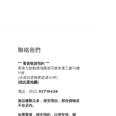
聯絡我們
***
看貨敬請預約
***
香港九龍觀塘鴻圖道55號幸運工廈14樓
H座
(全資自置物業超過40年)
(按此看地圖)
電話：(852)
92719456
貨品種類太多，保安理由，部份貨物並
不在店內。
如需看貨，請先預約，以便安排。謝