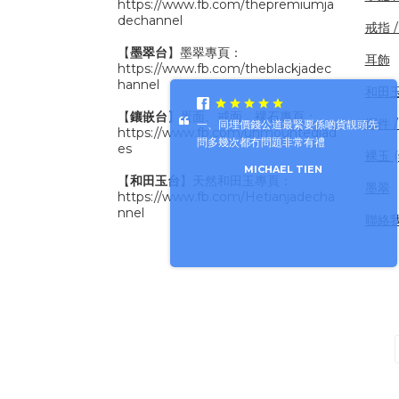
https://www.fb.com/thepremiumja
dechannel
戒指 
【
墨翠台
】墨翠專頁：
耳飾
https://www.fb.com/theblackjadec
hannel
和田
【
鑲嵌台
】蛋面、戒面、裸石專頁：
擺件 /
一、同埋價錢公道最緊要係啲貨靚頭先
https://www.fb.com/unmountedjad
問多幾次都冇問題非常有禮
es
裸玉 
MICHAEL TIEN
【
和田玉台
】天然和田玉專頁：
墨翠
https://www.fb.com/Hetianjadecha
nnel
聯絡