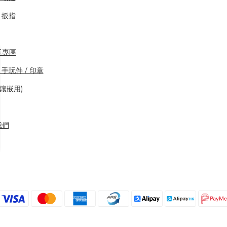
/ 扳指
玉專區
 手玩件 / 印章
(鑲嵌用)
我們