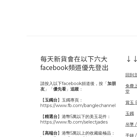
每天新貨會在以下六大
↓↓
facebook頻道優先登出
回到
請按入以下facebook頻道後，按「
加朋
免費
友
」「
優先看
」
追蹤
：
堂
【
玉鐲台
】玉鐲專頁：
賞玉 B
https://www.fb.com/banglechannel
玉鐲
【
精選台
】港幣5萬以下的美玉花件：
https://www.fb.com/selectjades
吊墜 
【
高端台
】港幣5萬以上的收藏級極品：
手鏈 