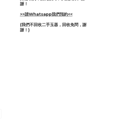
謝！
>>請Whatsapp我們預約<<
(我們不回收二手玉器，回收免問，謝
謝！)