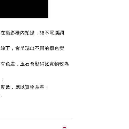
或在攝影柵內拍攝，絕不電腦調
光線下，會呈現出不同的顏色變
均有色差，玉石會顯得比實物較為
路；
約度數，應以實物為準；
鏈。