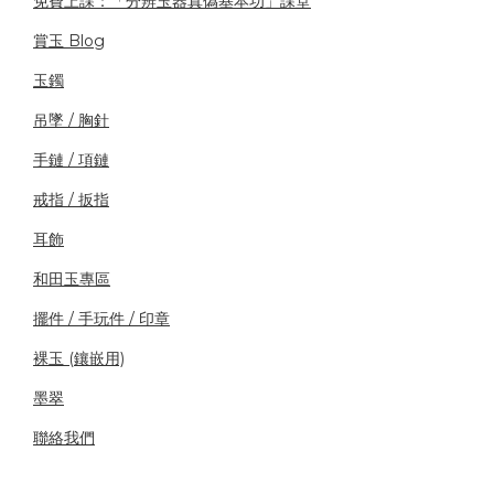
免費上課：「分辨玉器真偽基本功」課堂
賞玉 Blog
玉鐲
吊墜 / 胸針
手鏈 / 項鏈
戒指 / 扳指
耳飾
和田玉專區
擺件 / 手玩件 / 印章
裸玉 (鑲嵌用)
墨翠
聯絡我們