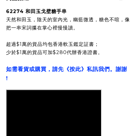
62274 和田玉戈壁糖手串
天然和田玉，陰天的室內光，幽藍微透，糖色不喧，像
把一串宋詞攥在掌心裡慢慢讀。
超過$1萬的貨品均包香港軟玉鑑定証書；
少於$1萬的貨品可加$280代辦香港證書。
如需看貨或購買，請先《按此》私訊我們。謝謝
!