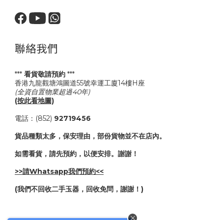
聯絡我們
***
看貨敬請預約
***
香港九龍觀塘鴻圖道55號幸運工廈14樓H座
(全資自置物業超過40年)
(按此看地圖)
電話：(852)
92719456
貨品種類太多，保安理由，部份貨物並不在店內。
如需看貨，請先預約，以便安排。謝謝！
>>請Whatsapp我們預約<<
(我們不回收二手玉器，回收免問，謝謝！)