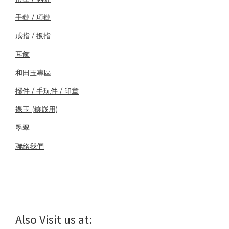
手鏈 / 項鏈
戒指 / 扳指
耳飾
和田玉專區
擺件 / 手玩件 / 印章
裸玉 (鑲嵌用)
墨翠
聯絡我們
Also Visit us at: