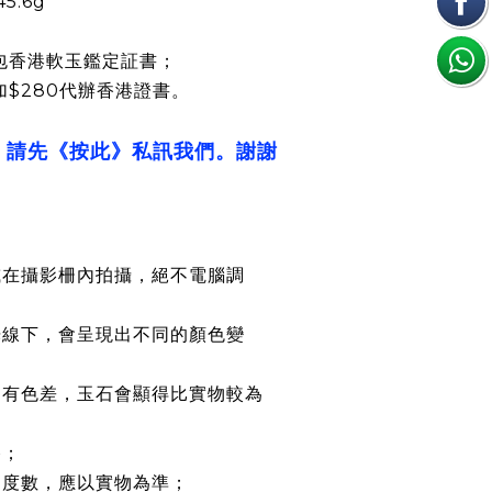
5.6g
包香港軟玉鑑定証書；
加$280代辦香港證書。
，請先《按此》私訊我們。謝謝
或在攝影柵內拍攝，絕不電腦調
光線下，會呈現出不同的顏色變
均有色差，玉石會顯得比實物較為
路；
約度數，應以實物為準；