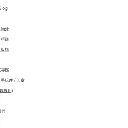
log
/ 胸針
/ 項鏈
/ 扳指
玉專區
 手玩件 / 印章
(鑲嵌用)
我們