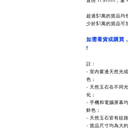
直徑 11.9mm，重 4
超過$1萬的貨品均
少於$1萬的貨品可
如需看貨或購買
!
註：
- 室內窗邊天然光
色；
- 天然玉石在不同
化；
- 手機和電腦屏幕
鮮色；
- 天然玉石皆有紋
- 貨品尺寸均為大