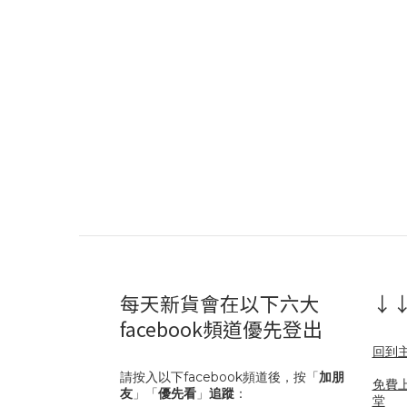
每天新貨會在以下六大
↓↓
facebook頻道優先登出
回到
請按入以下facebook頻道後，按「
加朋
免費
友
」「
優先看
」
追蹤
：
堂