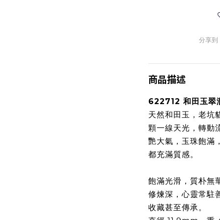
分享到
商品描述
622712 和田玉
天然和田玉，老坑
顆一線天光，轉動
艷大氣，玉珠飽滿
都充滿質感。
飽滿光滑，質朴無
修煉深，心靈常駐
收藏甚至傳承。