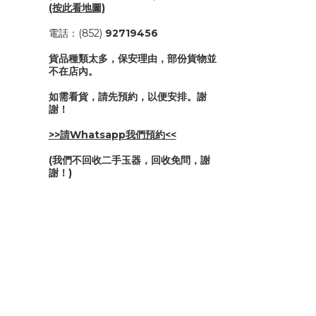
(按此看地圖)
電話：(852)
92719456
貨品種類太多，保安理由，部份貨物並
不在店內。
如需看貨，請先預約，以便安排。謝
謝！
>>請Whatsapp我們預約<<
(我們不回收二手玉器，回收免問，謝
謝！)