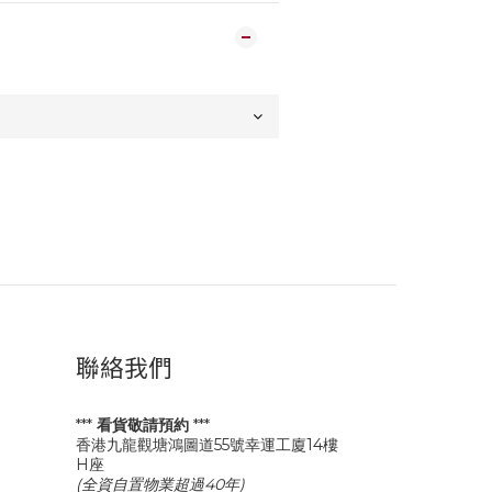
聯絡我們
***
看貨敬請預約
***
香港九龍觀塘鴻圖道55號幸運工廈14樓
H座
(全資自置物業超過40年)