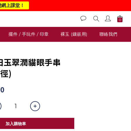
費網上課堂！
擺件 / 手玩件 / 印章
裸玉 (鑲嵌用)
聯絡我們
 和田玉翠潤貓眼手串
直徑)
00
加入購物車