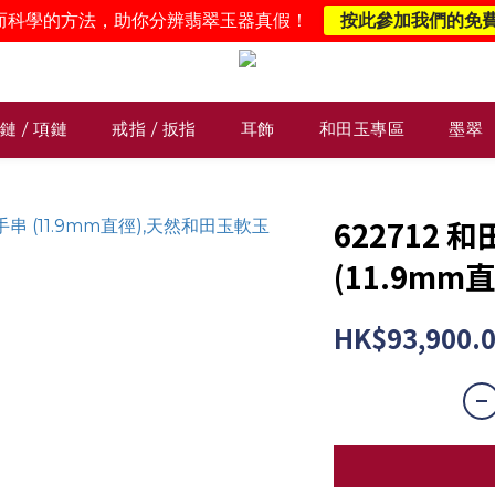
而科學的方法，助你分辨翡翠玉器真假！
按此參加我們的免
鏈 / 項鏈
戒指 / 扳指
耳飾
和田玉專區
墨翠
622712
(11.9mm
HK$93,900.