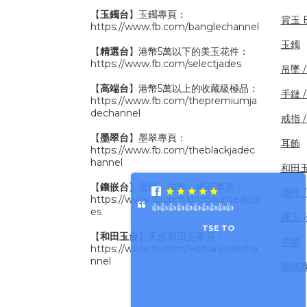
【
玉鐲台
】玉鐲專頁：
賞玉 B
https://www.fb.com/banglechannel
玉鐲
【
精選台
】港幣5萬以下的美玉花件：
https://www.fb.com/selectjades
吊墜 
【
高端台
】港幣5萬以上的收藏級極品：
手鏈 
https://www.fb.com/thepremiumja
dechannel
戒指 
【
墨翠台
】墨翠專頁：
耳飾
https://www.fb.com/theblackjadec
hannel
和田
【
鑲嵌台
】蛋面、戒面、裸石專頁：
擺件 /
https://www.fb.com/unmountedjad
👍👍👍👍👍👍👍👍👍👍
es
裸玉 
TSE TO
【
和田玉台
】天然和田玉專頁：
墨翠
https://www.fb.com/Hetianjadecha
nnel
聯絡