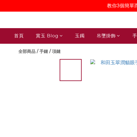
教你3個簡單
首頁
賞玉 Blog
玉鐲
吊墜掛飾
手
全部商品
/
手鏈 / 項鏈