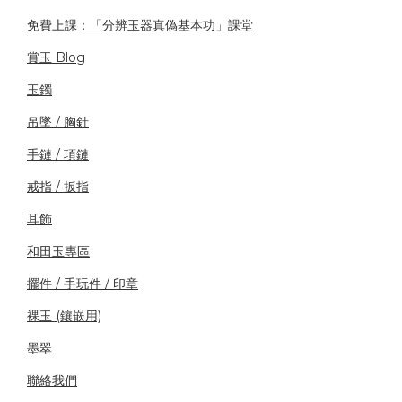
免費上課：「分辨玉器真偽基本功」課堂
賞玉 Blog
玉鐲
吊墜 / 胸針
手鏈 / 項鏈
戒指 / 扳指
耳飾
和田玉專區
擺件 / 手玩件 / 印章
裸玉 (鑲嵌用)
墨翠
聯絡我們