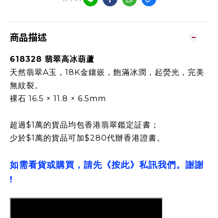
商品描述
618328 翡翠高冰葫蘆
天然翡翠A玉，18K金鑲嵌，飽滿冰潤，起熒光，完美
無紋裂。
裸石 16.5 × 11.8 × 6.5mm
超過$1萬的貨品均包香港翡翠鑑定証書；
少於$1萬的貨品可加$280代辦香港證書。
如需看貨或購買，請先《按此》私訊我們。謝謝
!