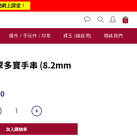
費網上課堂！
擺件 / 手玩件 / 印章
裸玉 (鑲嵌用)
聯絡我們
翡翠多寶手串 (8.2mm
00
加入購物車