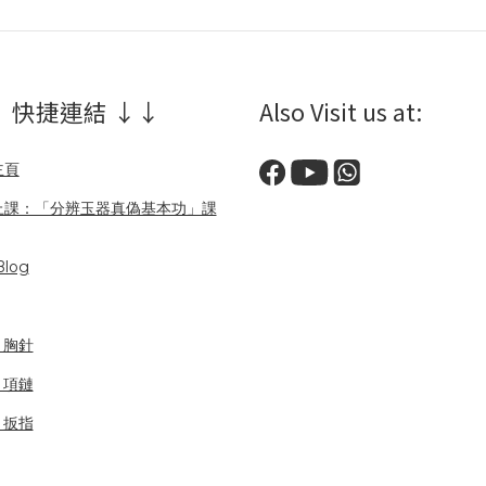
 快捷連結 ↓↓
Also Visit us at:
主頁
上課：「分辨玉器真偽基本功」課
log
/ 胸針
/ 項鏈
/ 扳指