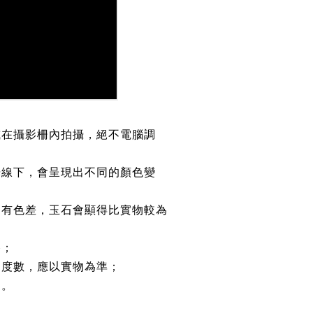
或在攝影柵內拍攝，絕不電腦調
光線下，會呈現出不同的顏色變
均有色差，玉石會顯得比實物較為
路；
約度數，應以實物為準；
鏈。