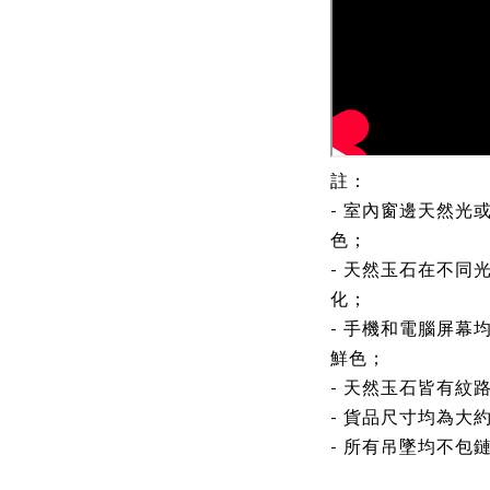
註：
- 室內窗邊天然光
色；
- 天然玉石在不同
化；
- 手機和電腦屏幕
鮮色；
- 天然玉石皆有紋
- 貨品尺寸均為大
- 所有吊墜均不包