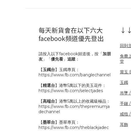
每天新貨會在以下六大
↓↓
facebook頻道優先登出
回到
請按入以下facebook頻道後，按「
加朋
免費
友
」「
優先看
」
追蹤
：
堂
【
玉鐲台
】玉鐲專頁：
賞玉 B
https://www.fb.com/banglechannel
玉鐲
【
精選台
】港幣5萬以下的美玉花件：
https://www.fb.com/selectjades
吊墜 
【
高端台
】港幣5萬以上的收藏級極品：
手鏈 
https://www.fb.com/thepremiumja
dechannel
戒指 
【
墨翠台
】墨翠專頁：
耳飾
https://www.fb.com/theblackjadec