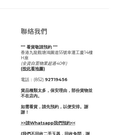
聯絡我們
***
看貨敬請預約
***
香港九龍觀塘鴻圖道55號幸運工廈14樓
H座
(全資自置物業超過40年)
(按此看地圖)
電話：(852)
92719456
貨品種類太多，保安理由，部份貨物並
不在店內。
如需看貨，請先預約，以便安排。謝
謝！
>>請Whatsapp我們預約<<
(我們不回收二手玉器，回收免問，謝