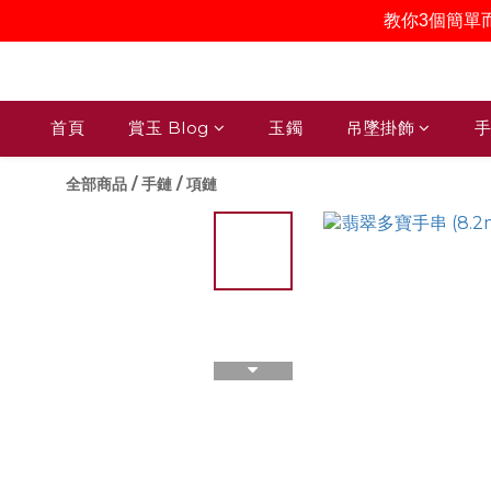
教你3個簡單
首頁
賞玉 Blog
玉鐲
吊墜掛飾
手
全部商品
/
手鏈 / 項鏈