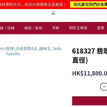
而科學的方法，助你分辨翡翠玉器真假！
按此參加我們的免
鏈 / 項鏈
戒指 / 扳指
耳飾
和田玉專區
墨翠
618327 
直徑)
HK$11,800.