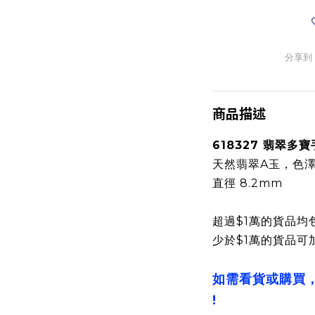
分享到
商品描述
618327 翡翠多
天然翡翠A玉，色
直徑 8.2mm
超過$1萬的貨品均
少於$1萬的貨品可
如需看貨或購買
!