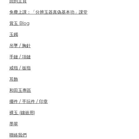
回到主頁
免費上課：「分辨玉器真偽基本功」課堂
賞玉 Blog
玉鐲
吊墜 / 胸針
手鏈 / 項鏈
戒指 / 扳指
耳飾
和田玉專區
擺件 / 手玩件 / 印章
裸玉 (鑲嵌用)
墨翠
聯絡我們