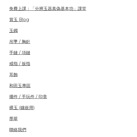
免費上課：「分辨玉器真偽基本功」課堂
賞玉 Blog
玉鐲
吊墜 / 胸針
手鏈 / 項鏈
戒指 / 扳指
耳飾
和田玉專區
擺件 / 手玩件 / 印章
裸玉 (鑲嵌用)
墨翠
聯絡我們