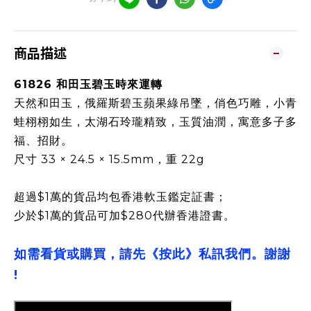
商品描述
61826 和田玉碧玉時來運轉
天然和田玉，俄羅斯碧玉蘋果綠吊墜，俏色巧雕，小青
蛙栩栩如生，太湖石玲瓏精致，玉質油潤，寓意多子多
福、招財。
尺寸 33 × 24.5 × 15.5mm，重 22g
超過$1萬的貨品均包香港軟玉鑑定証書；
少於$1萬的貨品可加$280代辦香港證書。
如需看貨或購買，請先《按此》私訊我們。謝謝
!