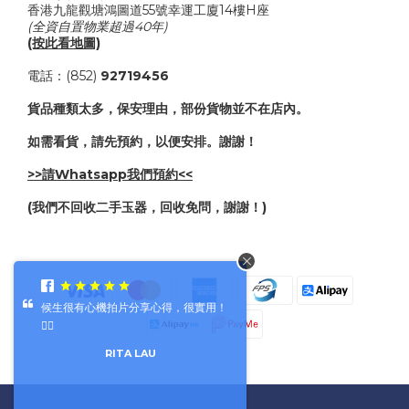
香港九龍觀塘鴻圖道55號幸運工廈14樓H座
(全資自置物業超過40年)
(按此看地圖)
電話：(852)
92719456
貨品種類太多，保安理由，部份貨物並不在店內。
如需看貨，請先預約，以便安排。謝謝！
>>請Whatsapp我們預約<<
(我們不回收二手玉器，回收免問，謝謝！)
候生很有心機拍片分享心得，很實用！
👍🏼
RITA LAU