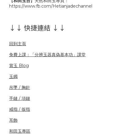
【
和田玉台
】天然和田玉專頁：
https://www.fb.com/Hetianjadechannel
↓↓ 快捷連結 ↓↓
回到主頁
免費上課：「分辨玉器真偽基本功」課堂
賞玉 Blog
玉鐲
吊墜 / 胸針
手鏈 / 項鏈
戒指 / 扳指
耳飾
和田玉專區