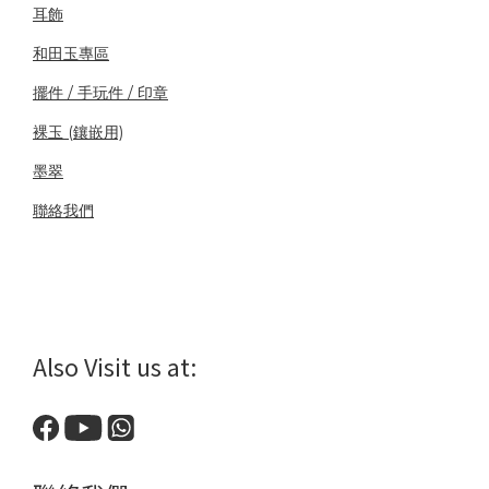
耳飾
和田玉專區
擺件 / 手玩件 / 印章
裸玉 (鑲嵌用)
墨翠
聯絡我們
Also Visit us at: