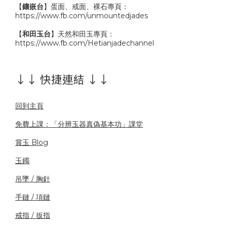
【
鑲嵌台
】蛋面、戒面、裸石專頁：
https://www.fb.com/unmountedjades
【
和田玉台
】天然和田玉專頁：
https://www.fb.com/Hetianjadechannel
↓↓ 快捷連結 ↓↓
回到主頁
免費上課：「分辨玉器真偽基本功」課堂
賞玉 Blog
玉鐲
吊墜 / 胸針
手鏈 / 項鏈
戒指 / 扳指