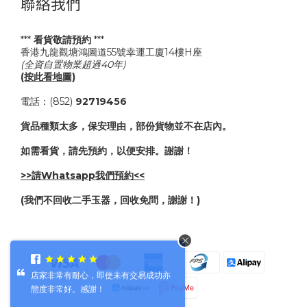
聯絡我們
***
看貨敬請預約
***
香港九龍觀塘鴻圖道55號幸運工廈14樓H座
(全資自置物業超過40年)
(按此看地圖)
電話：(852)
92719456
貨品種類太多，保安理由，部份貨物並不在店內。
如需看貨，請先預約，以便安排。謝謝！
>>請Whatsapp我們預約<<
(我們不回收二手玉器，回收免問，謝謝！)
店家非常有耐心，即使未有交易成功亦
態度非常好。感謝！