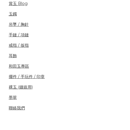
賞玉 Blog
玉鐲
吊墜 / 胸針
手鏈 / 項鏈
戒指 / 扳指
耳飾
和田玉專區
擺件 / 手玩件 / 印章
裸玉 (鑲嵌用)
墨翠
聯絡我們