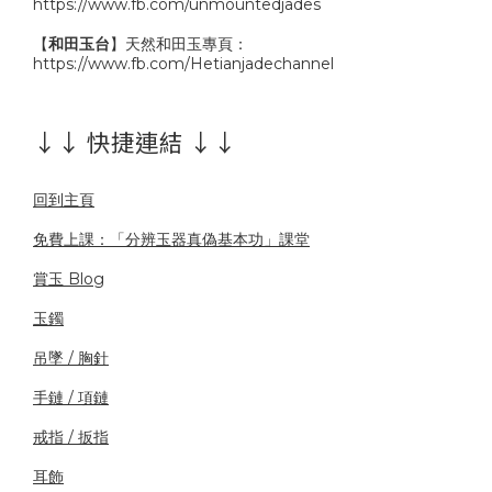
https://www.fb.com/unmountedjades
【
和田玉台
】天然和田玉專頁：
https://www.fb.com/Hetianjadechannel
↓↓ 快捷連結 ↓↓
回到主頁
免費上課：「分辨玉器真偽基本功」課堂
賞玉 Blog
玉鐲
吊墜 / 胸針
手鏈 / 項鏈
戒指 / 扳指
耳飾