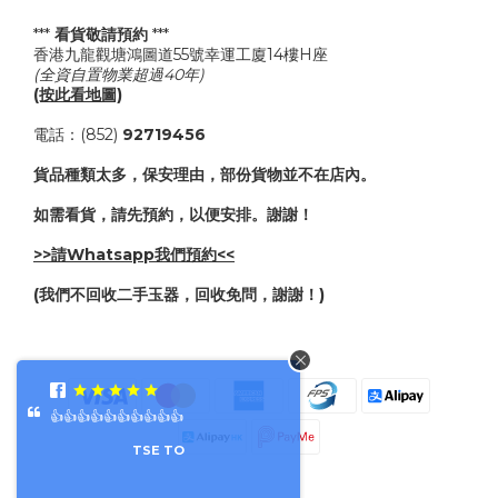
***
看貨敬請預約
***
香港九龍觀塘鴻圖道55號幸運工廈14樓H座
(全資自置物業超過40年)
(按此看地圖)
電話：(852)
92719456
貨品種類太多，保安理由，部份貨物並不在店內。
如需看貨，請先預約，以便安排。謝謝！
>>請Whatsapp我們預約<<
(我們不回收二手玉器，回收免問，謝謝！)
👍👍👍👍👍👍👍👍👍👍
TSE TO