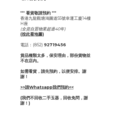
***
看貨敬請預約
***
香港九龍觀塘鴻圖道55號幸運工廈14樓
H座
(全資自置物業超過40年)
(按此看地圖)
電話：(852)
92719456
貨品種類太多，保安理由，部份貨物並
不在店內。
如需看貨，請先預約，以便安排。謝
謝！
>>請Whatsapp我們預約<<
(我們不回收二手玉器，回收免問，謝
謝！)