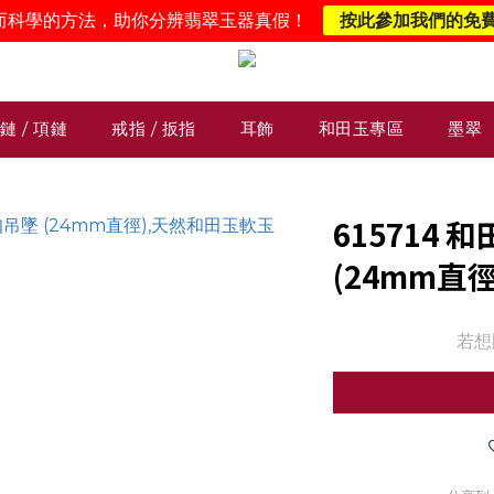
而科學的方法，助你分辨翡翠玉器真假！
按此參加我們的免
鏈 / 項鏈
戒指 / 扳指
耳飾
和田玉專區
墨翠
615714
(24mm直徑
若想