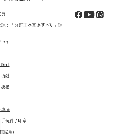
主頁
上課：「分辨玉器真偽基本功」課
log
/ 胸針
/ 項鏈
/ 扳指
玉專區
 手玩件 / 印章
(鑲嵌用)