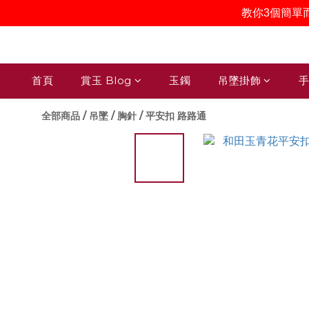
教你3個簡單
首頁
賞玉 Blog
玉鐲
吊墜掛飾
手
全部商品
/
吊墜 / 胸針
/
平安扣 路路通