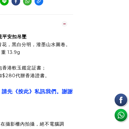
青花平安扣吊墜
青花，黑白分明，潑墨山水圖卷。
重 13.9g
包香港軟玉鑑定証書；
加$280代辦香港證書。
，請先《按此》私訊我們。謝謝
或在攝影柵內拍攝，絕不電腦調