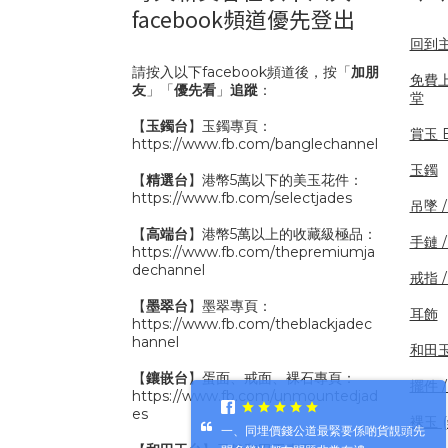
facebook頻道優先登出
回到
請按入以下facebook頻道後，按「
加朋
免費
友
」「
優先看
」
追蹤
：
堂
【
玉鐲台
】玉鐲專頁：
賞玉 B
https://www.fb.com/banglechannel
玉鐲
【
精選台
】港幣5萬以下的美玉花件：
https://www.fb.com/selectjades
吊墜 
【
高端台
】港幣5萬以上的收藏級極品：
手鏈 
https://www.fb.com/thepremiumja
dechannel
戒指 
【
墨翠台
】墨翠專頁：
耳飾
https://www.fb.com/theblackjadec
hannel
和田
【
鑲嵌台
】蛋面、戒面、裸石專頁：
擺件 /
https://www.fb.com/unmountedjad
es
裸玉 
一、同埋價錢公道最緊要係啲貨靚頭先